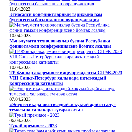
11.04.2023
Этносәяси конфликтларның тарихына һәм
бүгенгесенә багышланган очрашу-лекция
10.04.2023
Мәгълүмати технологияләр буенча Республика
фәнни-гамәли конференциясенә йомгак ясалды
10.04.2023
ТР Фәннәр академиясе вице-президенты СПЭК-2023
VIII Санкт-Петербург халыкара икътисадый
конгрессында катнашты
07.04.2023
«Энергетикада икътисадый-хокукый җайга салу»
темасына халыкара түгәрәк өстәл
06.04.2023
Тукай премиясе - 2023