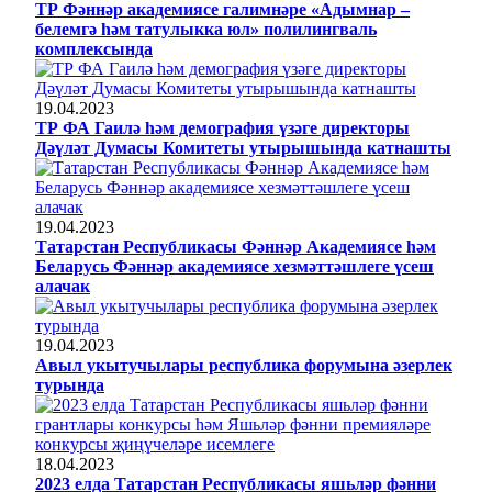
ТР Фәннәр академиясе галимнәре «Адымнар –
белемгә һәм татулыкка юл» полилингваль
комплексында
19.04.2023
ТР ФА Гаилә һәм демография үзәге директоры
Дәүләт Думасы Комитеты утырышында катнашты
19.04.2023
Татарстан Республикасы Фәннәр Академиясе һәм
Беларусь Фәннәр академиясе хезмәттәшлеге үсеш
алачак
19.04.2023
Авыл укытучылары республика форумына әзерлек
турында
18.04.2023
2023 елда Татарстан Республикасы яшьләр фәнни