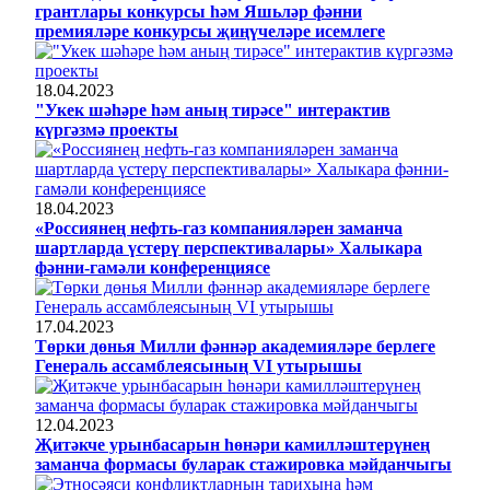
грантлары конкурсы һәм Яшьләр фәнни
премияләре конкурсы җиңүчеләре исемлеге
18.04.2023
"Укек шәһәре һәм аның тирәсе" интерактив
күргәзмә проекты
18.04.2023
«Россиянең нефть-газ компанияләрен заманча
шартларда үстерү перспективалары» Халыкара
фәнни-гамәли конференциясе
17.04.2023
Төрки дөнья Милли фәннәр академияләре берлеге
Генераль ассамблеясының VI утырышы
12.04.2023
Җитәкче урынбасарын һөнәри камилләштерүнең
заманча формасы буларак стажировка мәйданчыгы