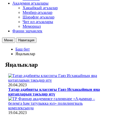
Академия әгъзалары
Хакыйкый әгъзалар
Мөхбир-әгьзалар
Шәрәфле әгьзалар
Чит ил әгьзалары
Мемориал
Фәнни эшчәнлек
Меню
Навигация
Баш бит
Яңалыклар
Яңалыклар
20.04.2023
Татар әдәбияты классигы Гаяз Исхакыйның яңа
китапларын тәкъдир итү
19.04.2023