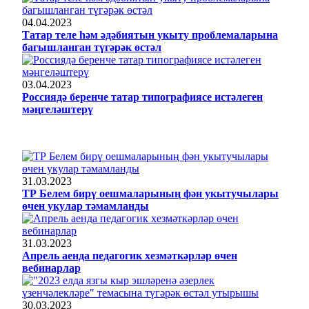
04.04.2023
Татар теле һәм әдәбиятын укыту проблемаларына
багышланган түгәрәк өстәл
03.04.2023
Россиядә беренче татар типографиясе истәлеген
мәңгеләштерү
31.03.2023
ТР Белем бирү оешмаларының фән укытучылары
өчен укулар тәмамланды
31.03.2023
Апрель аенда педагогик хезмәткәрләр өчен
вебинарлар
30.03.2023