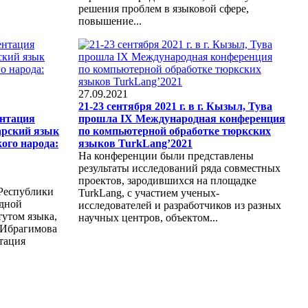
решения проблем в языковой сфере,
повышение...
27.09.2021
21-23 сентября 2021 г. в г. Кызыл, Тува
ентация
прошла IX Международная конференция
арский язык
по компьютерной обработке тюркских
ого народа:
языков TurkLang’2021
На конференции были представлены
результаты исследований ряда совместных
проектов, зародившихся на площадке
 Республики
TurkLang, с участием ученых-
адной
исследователей и разработчиков из разных
утом языка,
научных центров, объектом...
. Ибрагимова
тация