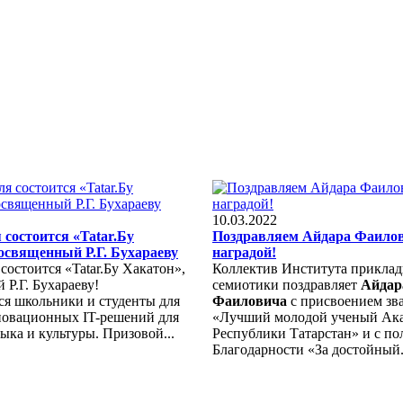
10.03.2022
 состоится «Tatar.Бу
Поздравляем Айдара Фаилов
освященный Р.Г. Бухараеву
наградой!
 состоится «Tatar.Бу Хакатон»,
Коллектив Института прикла
Р.Г. Бухараеву!
семиотики поздравляет
Айдар
я школьники и студенты для
Фаиловича
с присвоением зв
новационных IT-решений для
«Лучший молодой ученый Ака
зыка и культуры. Призовой...
Республики Татарстан» и с п
Благодарности «За достойный.