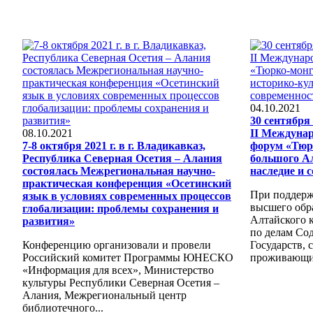
04.10.2021
30 сентября 
08.10.2021
II Междуна
7-8 октября 2021 г. в г. Владикавказ,
форум «Тюр
Республика Северная Осетия – Алания
большого Ал
состоялась Межрегиональная научно-
наследие и 
практическая конференция «Осетинский
При поддерж
язык в условиях современных процессов
высшего обр
глобализации: проблемы сохранения и
Алтайского к
развития»
по делам Со
Конференцию организовали и провели
Государств, 
Российский комитет Программы ЮНЕСКО
проживающих
«Информация для всех», Министерство
культуры Республики Северная Осетия –
Алания, Межрегиональный центр
библиотечного...