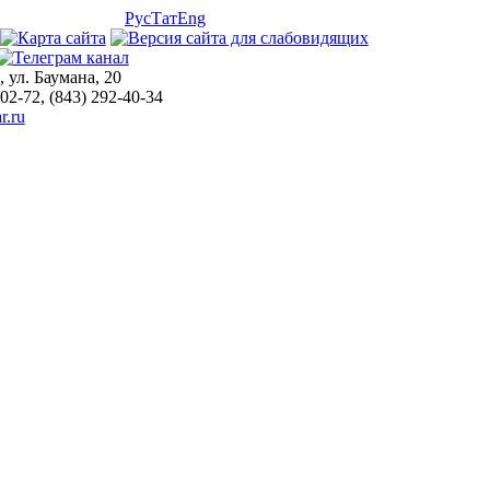
Рус
Тат
Eng
, ул. Баумана, 20
-02-72, (843) 292-40-34
r.ru