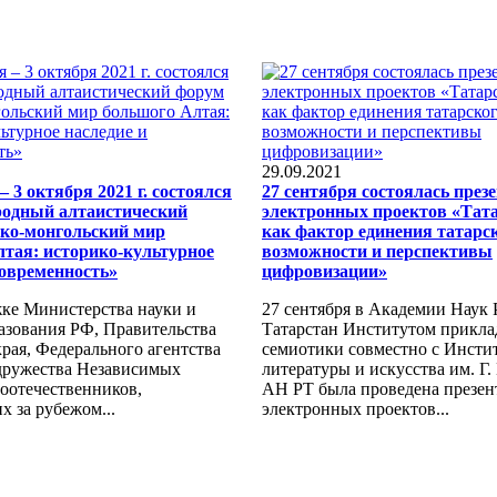
29.09.2021
– 3 октября 2021 г. состоялся
27 сентября состоялась през
родный алтаистический
электронных проектов «Тат
ко-монгольский мир
как фактор единения татарск
тая: историко-культурное
возможности и перспективы
современность»
цифровизации»
ке Министерства науки и
27 сентября в Академии Наук
азования РФ, Правительства
Татарстан Институтом прикл
рая, Федерального агентства
семиотики совместно с Инстит
дружества Независимых
литературы и искусства им. Г
соотечественников,
АН РТ была проведена презен
 за рубежом...
электронных проектов...