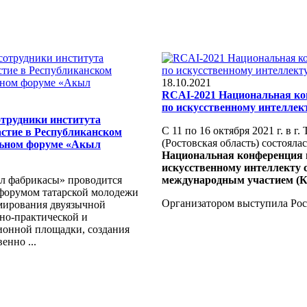
18.10.2021
RCAI-2021 Национальная к
по искусственному интеллек
отрудники института
С 11 по 16 октября 2021 г. в г.
стие в Республиканском
(Ростовская область) состояла
льном форуме «Акыл
Национальная конференция 
искусственному интеллекту 
 фабрикасы» проводится
международным участием (К
орумом татарской молодежи
Организатором выступила
Рос
мирования двуязычной
ьно-практической и
онной площадки, создания
енно ...