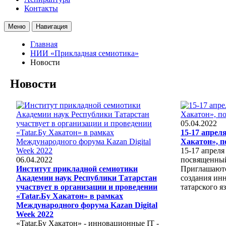
Контакты
Меню
Навигация
Главная
НИИ «Прикладная семиотика»
Новости
Новости
05.04.2022
15-17 апреля
Хакатон», п
15-17 апреля
06.04.2022
посвященный 
Институт прикладной семиотики
Приглашаютс
Академии наук Республики Татарстан
создания ин
участвует в организации и проведении
татарского я
«Tatar.Бу Хакатон» в рамках
Международного форума Kazan Digital
Week 2022
«Tatar.Бу Хакатон» - инновационные IT -