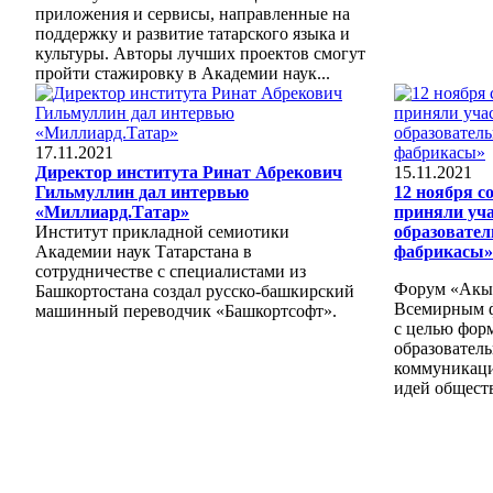
приложения и сервисы, направленные на
поддержку и развитие татарского языка и
культуры. Авторы лучших проектов смогут
пройти стажировку в Академии наук...
17.11.2021
Директор института Ринат Абрекович
15.11.2021
Гильмуллин дал интервью
12 ноября с
«Миллиард.Татар»
приняли уча
Институт прикладной семиотики
образовате
Академии наук Татарстана в
фабрикасы»
сотрудничестве с специалистами из
Форум «Акыл
Башкортостана создал русско-башкирский
Всемирным ф
машинный переводчик «Башкортсофт».
с целью фор
образовател
коммуникаци
идей обществ