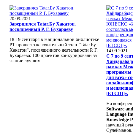
20.09.2021
Завершился Tatar.Бу Хакатон,
посвященный Р. Г. Бухараеву
18-19 сентября в Национальной библиотеке
РТ прошел заключительный этап "Tatar.Бу
Хакатон", посвященного деятельности Р. Г.
14.09.2021
Бухараева: 100 проектов конкурировали за
С 7 по 9 сен
звание лучших.
Хайдарабадс
рамках Меж
программы
для всех» с
онлайн-кон
и меняющая
[ETCDI]».
На конферен
Software and
Language Inte
Knowledge P
научный рук
Сулейманов..