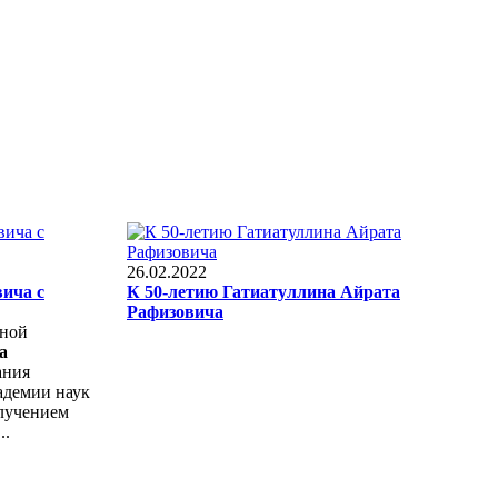
26.02.2022
ича с
К 50-летию Гатиатуллина Айрата
Рафизовича
дной
а
ания
демии наук
олучением
..