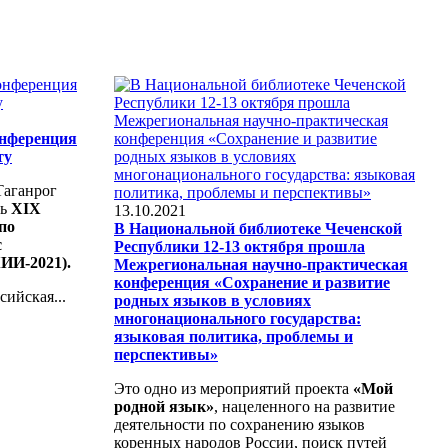
онференция
ту
 Таганрог
сь
XIX
13.10.2021
по
В Национальной библиотеке Чеченской
с
Республики 12-13 октября прошла
ИИ-2021).
Межрегиональная научно-практическая
конференция «Сохранение и развитие
сийская...
родных языков в условиях
многонационального государства:
языковая политика, проблемы и
перспективы»
Это одно из мероприятий проекта
«Мой
родной язык»
, нацеленного на развитие
деятельности по сохранению языков
коренных народов России, поиск путей