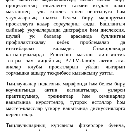
процессының төгәллеген тәэмин итүдән алып
мәктәпнең тулы көнлек эшен оештыруга һәм
укучыларның шәхси белем бирү маршрутын
проектлауга кадәр сорауларны алды. Башлангыч
сыйныф укучыларында дисграфия һәм дислексия,
шулай ук балалар арасында буллингны
профилактикалау кебек проблемалар да
игътибарсыз калмады. Стажировкада
катнашучыларда Pinocchio мәктәп лингвистик
театры һәм лицейның РИТМ-family актив ата-
аналар клубы проектларын уйлап чыгарып
тормышка ашыру тәҗрибәсе кызыксыну уятты.
Тыңлаучылар педагогик марафонда һәм белем бирү
коучингында актив катнаштылар, үзләрен
практикумнар, тренинглар һәм семинарлар
вакытында күрсәттеләр, түгәрәк өстәлләр һәм
мастер-класслар үткәрү вакытында дискуссияләргә
керештеләр.
Тыңлаучыларның күпсанлы фикерләре буенча,