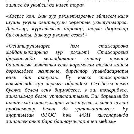
эшлисе дә укыйсы да килеп тора»
«Хәерле көн. Бик зур рәхмәтләремне әйтәсем килә
шушы укуны оештыручы хөрмәтле укытучыларга.
Дәресләр, күрсәтелгән чаралар, төрле формалар
бик ошады. Бик зур рәхмәт сезгә!»
«Оештыручыларга һәм стажировка
мәйданчыкларына зур рәхмәт! Стажировка
формасында квалификация күтәрү темасы
башлангыч мәктәпкә генә карамаган теләсә кайсы
дәрәҗәдәге җитәкче, директор урынбасарлары
өчен бик актуаль. Бу кыска стажировка
вакытында күп нәрсәгә өйрәндем. Сез безгә тема
буенча белем генә бирмәдегез, ә эш тәҗрибәсе,
эшләнмәләр белән уртаклаштыгыз. Эш барышында
ирешелгән нәтиҗәләрне генә түгел, ә килеп туган
проблемалар белән дә уртаклаштыгыз. Бу
яңартылган ФГОС һәм ФОП кысаларында
эшчәнлек алып бара башлаучылар өчен мөһим»