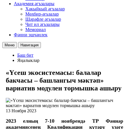
Академия әгъзалары
Хакыйкый әгъзалар
Мөхбир-әгьзалар
Шәрәфле әгьзалар
Чит ил әгьзалары
Мемориал
Фәнни эшчәнлек
Меню
Навигация
Баш бит
Яңалыклар
«Үсеш экосистемасы: балалар
бакчасы – башлангыч мәктәп»
вариатив модулен тормышка ашыру
13 Ноября 2023
2023 елның 7-10 ноябрендә ТР Фәннәр
академиясенең Квалификация күтәрү үзәге