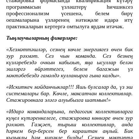
стажировка формасында квалификация күтәрү
программасын үзләштерү һичшиксез
профессионализм үсешенә, белем бирү
оешмаларына үзләренең нәтиҗәле идарә итү
практикаларын кертергә омтылуга ярдәм итәчәк.
Тыңлаучыларның фикерләре:
«Хезмәттәшләр, сезнең көчле энергиягез өчен бик
зур рәхмәт. Сез чын команда. Сез безнең
күзләребездә очкын кабызып, яңа ысуллар белән
эшләргә өйрәттегез, белем багажын үз
мәктәбебездә гамәлдә кулланырга гына калды».
«Искиткеч мәйданчыклар!!! Яшь булсалар да, үз эш
системалары бар. Көчле, максатчан коллективлар.
Стажировкага эләгә алуыбызга шатмын!»
«Идарә командаларына, педагогик коллективларга
күңел күтәренкелеге, стажировка көннәре өчен зур
рәхмәт. Гаҗәеп, тырыш коллективлар, анда
һәркем бер-берсен бер караштан аңлый. Бик
кызыклы һәм кирәкле булды! Сезнең мәктәптә