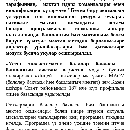
тарафыннан, мәктәп идарә командалары өчен
квалификация күтәрүнең "Белем бирү оешмасын
үстерүнең төп инновацион ресурсы буларак
нәтиҗәле мәктәп командасы"
өстәмә
һөнәри
программасын тормышка ашыру
кысаларында,
башлангыч һәм мәктәпкәчә белем
бирүне күзәтүче мәктәп методик берләшмәләре
директор урынбасарлары һәм җитәкчеләре
модуле буенча укулар оештырылды.
«Үсеш экосистемасы: балалар бакчасы -
башлангыч мәктәп»
вариатив модуле буенча
стажировка «Лицей – инженерлык үзәге» МАОУ
(балалар бакчасы һәм башлангыч мәктәп) һәм Казан
шәһәре Совет районының 187 нче күп профильле
лицее базасында уздырылды.
Стажерларга балалар бакчасы һәм башлангыч
мәктәп оешмалары белән идарә итүнең актуаль
мәсьәләләрен чагылдырган киң программа тәкъдим
ителде. Программа үз эченә үсешне тәэмин итүче
фән мохитен модельләштерү белән белем бирү