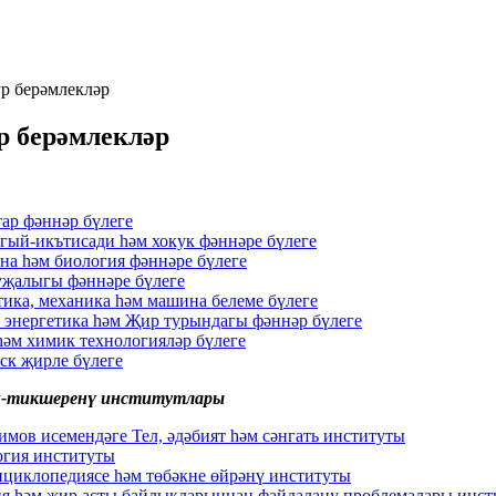
р берәмлекләр
р берәмлекләр
ар фәннәр бүлеге
ый-икътисади һәм хокук фәннәре бүлеге
а һәм биология фәннәре бүлеге
җалыгы фәннәре бүлеге
ика, механика һәм машина белеме бүлеге
 энергетика һәм Җир турындагы фәннәр бүлеге
әм химик технологияләр бүлеге
ск җирле бүлеге
и-тикшеренү институтлары
имов исемендәге Тел, әдәбият һәм сәнгать институты
гия институты
нциклопедиясе һәм төбәкне өйрәнү институты
я һәм җир асты байлыкларыннан файдалану проблемалары инст