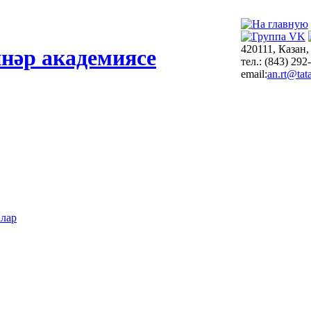
420111, Казан,
нәр академиясе
тел.: (843) 292
email:
an.rt@tata
алар