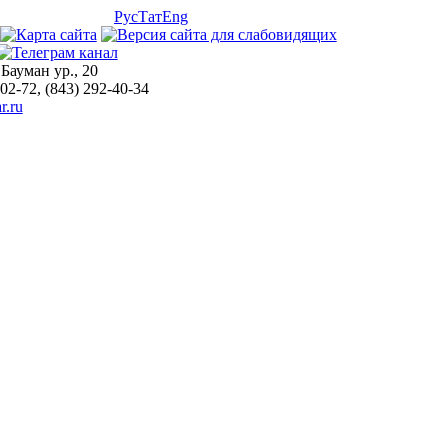
Рус
Тат
Eng
 Бауман ур., 20
-02-72, (843) 292-40-34
r.ru