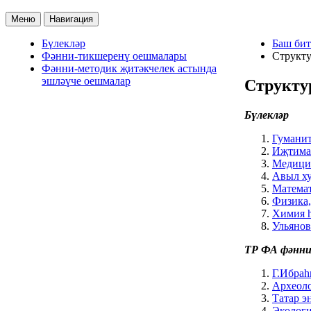
Меню
Навигация
Бүлекләр
Баш бит
Фәнни-тикшеренү оешмалары
Структу
Фәнни-методик җитәкчелек астында
эшләүче оешмалар
Структу
Бүлекләр
Гуманит
Иҗтимаг
Медицин
Авыл ху
Математ
Физика,
Химия һ
Ульянов
ТР ФА фәнн
Г.Ибраһ
Археоло
Татар э
Экологи