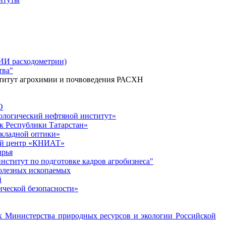
НИИ расходометрии)
тва"
ститут агрохимии и почвоведения РАСХН
О
ологический нефтяной институт»
к Республики Татарстан»
икладной оптики»
ий центр «КНИАТ
»
ырья
нститут по подготовке кадров агробизнеса"
полезных ископаемых
й
ческой безопасности»
 Министерства природных ресурсов и экологии Российской