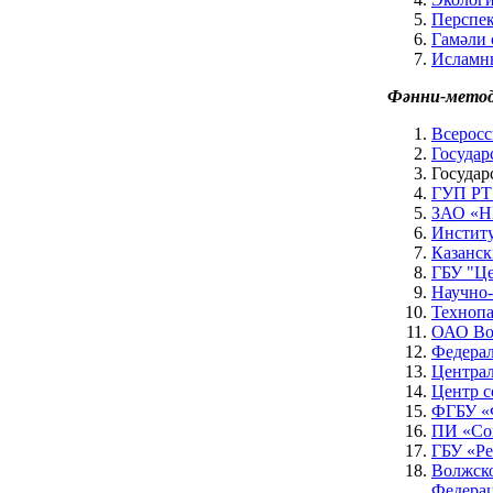
Перспек
Гамәли 
Исламны
Фәнни-метод
Всеросс
Государ
Государ
ГУП РТ 
ЗАО «Н
Институ
Казанск
ГБУ "Це
Научно-
Техноп
ОАО Вол
Федерал
Централ
Центр с
ФГБУ «Ф
ПИ «Со
ГБУ «Ре
Волжско
Федера