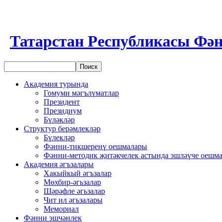
Татарстан Республикасы Фән
Академия турында
Гомуми мәгълүматлар
Президент
Президиум
Бүләкләр
Структур берәмлекләр
Бүлекләр
Фәнни-тикшеренү оешмалары
Фәнни-методик җитәкчелек астында эшләүче оешм
Академия әгъзалары
Хакыйкый әгъзалар
Мөхбир-әгьзалар
Шәрәфле әгьзалар
Чит ил әгьзалары
Мемориал
Фәнни эшчәнлек