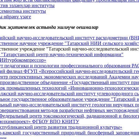
тив эзләнүләр институты
семиотика институты
 өйрәнү үзәге
ик җитәкчелек астында эшләүче оешмалар
ийский научно-исследовательский институт расходометрии (В
ственное научное учреждение "Татарский НИИ сельского хозяйс
ственное учреждение "Татарский научно-исследовательский ин
"Татарстанский центр научно-технической информации"
ИИтурбокомпрессор»
т педагогики и психологии профессионального образования РА
ий филиал ФГУП «Всероссийский научно-исследовательский ге
нтр перспективных экономических исследований Академии нау
производственное объединение «Государственный институт пр
арк промышленных технологий «Инновационно-технологическ
жский научно-исследовательский институт углеводородного с
ьное государственное образовательное учреждение "Татарский и
ьный научно-исследовательский институт геологии нерудных 
овершенствования методов разработки нефтяных месторождени
едеральный центр токсикологической, радиационной и биологи
юзхимпроект» ФГБОУ ВПО КНИТУ
спубликанский центр развития традиционной культуры»
-камский государственный природный биосферный заповедник
ции