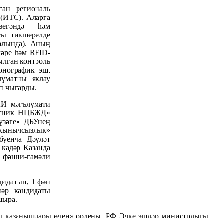
ан региональ
 (ИТС). Аларга
зегәндә һәм
сы тикшерелде
алында). Аның
әре һәм RFID-
ылган контроль
онографик эш,
лүматны яклау
п чыгарды.
АИ мәгълүмати
естник НЦБЖД»
зәге» ДБУнең
кынычсызлык»
буенча Дәүләт
 кадәр Казанда
әнни-гамәли
дидатын, 1 фән
нәр кандидаты
шыра.
гы казанышлары өчен» ордены, РФ Эчке эшләр министрлыгы