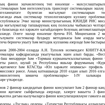
ның фәнни эшчәнлегенең төп юнәлеше - махсуслаштырылг
стемаларын һәм интеллектуаль транспорт системаларын эшләү
лгеләнештәге бүленгән мәгълүмат системаларын тө
ләгәндә ачык системалар технологияләрен куллану проблема
Республикасы Эчке эшләр министрлыгының ЮХИДИ РИС мис
дә мәгълүматлар тапшыруның киң полосалы чыбыксыз челтәрл
р базасында юл хәрәкәте кагыйдәләрен бозуның автоматлаштыр
шләнде. Әлеге эшләр юнәлеше буенча Р.Н. Миңнеханов 2 м
гълүмати системалар булдыру методикасы һәм аларда мәгъ
енча берничә укыту һәм методик кулланма әзерләде һәм бастыры
анов 2000-2004 елларда А.Н. Туполев исемендәге КНИТУ-К
темалары кафедрасында укытучылык эшен алып барды. «В
баш мөхәррире һәм «Тормыш куркынычсызлыгының фәнни ү
еты рәисе, шулай ук Республика яшьләр форумының «Кур
җитәкчесе һәм КГАСУда «Юл хәрәкәте оешмасы» профиль 
омиссиясе рәисе. Аның катнашында 2010 елдан алып 2016 елга
инлегенең заманча проблемалары» I-IV халыкара ф
әре үткәрелде.
нов 2 фәннәр кандидатын фәнни консультант һәм 2 фәннәр кан
нни җитәкче сыйфатында әзерләде, хәзерге вакытта 3 фән
җәсенә дәгъва кылучыларга фәнни консультацияләүне гамәлгә а
ордены, «Дуслык» ордены, «Татарстан Республикасы алдында