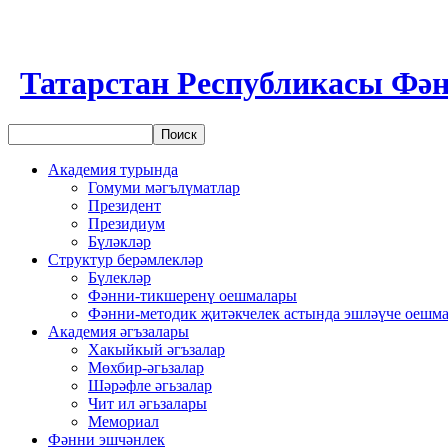
Татарстан Республикасы Фән
Академия турында
Гомуми мәгълүматлар
Президент
Президиум
Бүләкләр
Структур берәмлекләр
Бүлекләр
Фәнни-тикшеренү оешмалары
Фәнни-методик җитәкчелек астында эшләүче оешм
Академия әгъзалары
Хакыйкый әгъзалар
Мөхбир-әгьзалар
Шәрәфле әгьзалар
Чит ил әгьзалары
Мемориал
Фәнни эшчәнлек