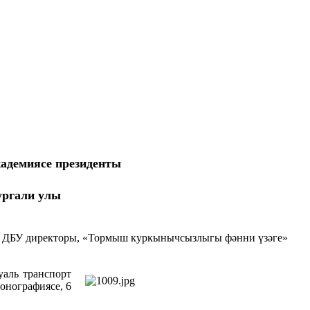
кадемиясе президенты
ургали улы
ге» ДБУ директоры, «Тормыш куркынычсызлыгы фәнни үзәге»
уаль транспорт
онографиясе, 6