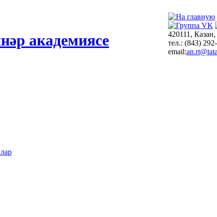
420111, Казан,
нәр академиясе
тел.: (843) 292
email:
an.rt@tata
алар