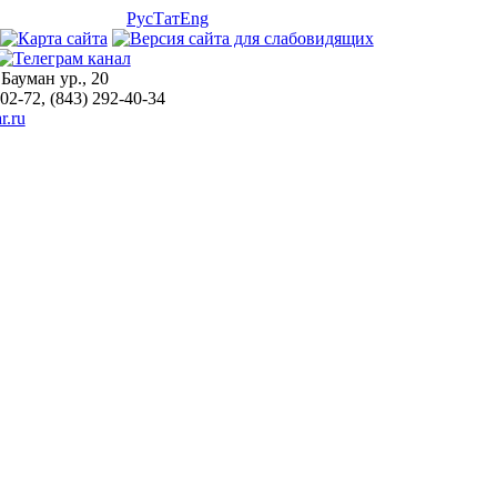
Рус
Тат
Eng
 Бауман ур., 20
-02-72, (843) 292-40-34
r.ru