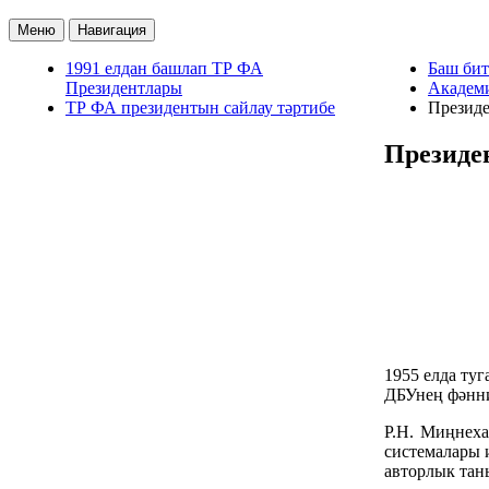
Меню
Навигация
1991 елдан башлап ТР ФА
Баш бит
Президентлары
Академ
ТР ФА президентын сайлау тәртибе
Презид
Президе
1955 елда ту
ДБУнең фәнни
Р.Н. Миңнеха
системалары 
авторлык тан