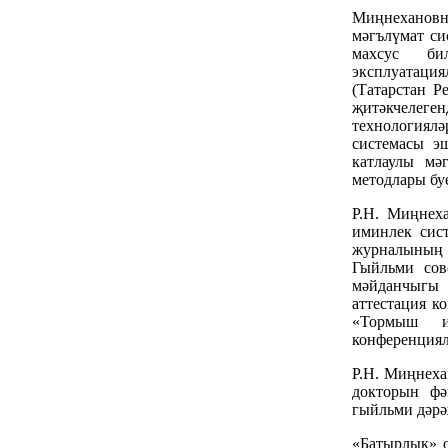
Миңнеханов
мәгълүмат си
махсус би
эксплуатация
(Татарстан 
җитәкчелеген
технологиялә
системасы э
катлаулы мә
методлары бу
Р.Н. Миңнех
иминлек сис
журналының 
Гыйльми сов
мәйданчыгы 
аттестация к
«Тормыш им
конференциял
Р.Н. Миңнеха
докторын фә
гыйльми дәрә
«Батырлык» 