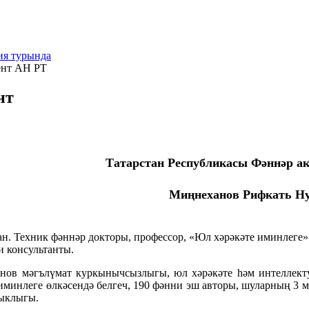
ия турында
ент АН РТ
нт
Татарстан Республикасы Фәннәр а
Миңнеханов Рифкать Н
ган. Техник фәннәр докторы, профессор, «Юл хәрәкәте иминле
 консультанты.
нов мәгълүмат куркынычсызлыгы, юл хәрәкәте һәм интеллект
иминлеге өлкәсендә белгеч, 190 фәнни эш авторы, шуларның 3 м
ыклыгы.