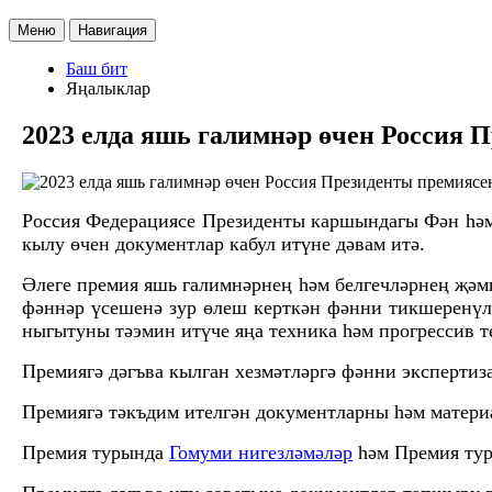
Меню
Навигация
Баш бит
Яңалыклар
2023 елда яшь галимнәр өчен Россия 
Россия Федерациясе Президенты каршындагы Фән һәм 
кылу өчен документлар кабул итүне дәвам итә.
Әлеге премия яшь галимнәрнең һәм белгечләрнең җәмг
фәннәр үсешенә зур өлеш керткән фәнни тикшеренүл
ныгытуны тәэмин итүче яңа техника һәм прогрессив т
Премиягә дәгъва кылган хезмәтләргә фәнни экспертиз
Премиягә тәкъдим ителгән документларны һәм матер
Премия турында
Гомуми нигезләмәләр
һәм Премия тур