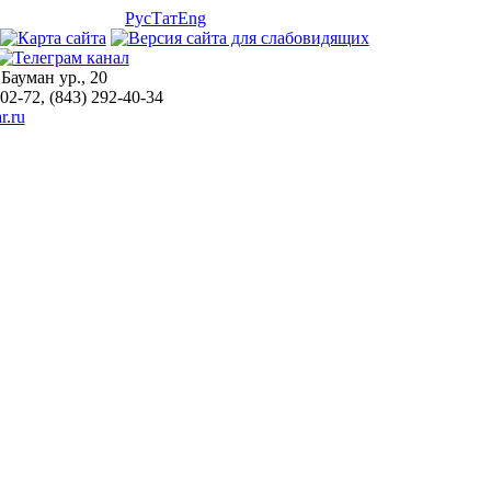
Рус
Тат
Eng
 Бауман ур., 20
-02-72, (843) 292-40-34
r.ru