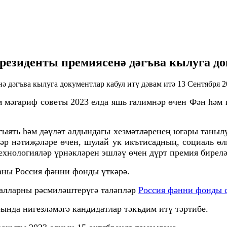
Президенты премиясенә дәгъва кылуга до
13 Сентября 2
мәгариф советы 2023 елда яшь галимнәр өчен Фән һәм 
ыять һәм дәүләт алдындагы хезмәтләренең югары танылу
әр нәтиҗәләре өчен, шулай ук икътисадның, социаль өл
ехнологияләр үрнәкләрен эшләү өчен дүрт премия бирелә
аны Россия фәнни фонды үткәрә.
иалларны рәсмиләштерүгә таләпләр
Россия фәнни фонды 
ында нигезләмәгә кандидатлар тәкъдим итү тәртибе.