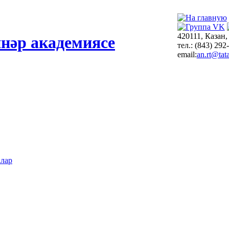
420111, Казан,
нәр академиясе
тел.: (843) 292
email:
an.rt@tata
алар