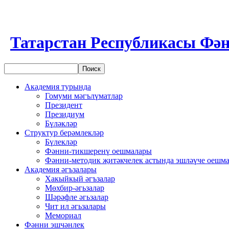
Татарстан Республикасы Фән
Академия турында
Гомуми мәгълүматлар
Президент
Президиум
Бүләкләр
Структур берәмлекләр
Бүлекләр
Фәнни-тикшеренү оешмалары
Фәнни-методик җитәкчелек астында эшләүче оешм
Академия әгъзалары
Хакыйкый әгъзалар
Мөхбир-әгьзалар
Шәрәфле әгьзалар
Чит ил әгьзалары
Мемориал
Фәнни эшчәнлек