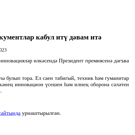
кументлар кабул итү дәвам итә
023
инновацияләр өлкәсендә Президент премиясенә дәгъва
ы булып тора. Ел саен табигый, техник һәм гуманитар
кәнең инновацион үсешен һәм илнең оборона сәләтен
.
сайтында
урнаштырылган.