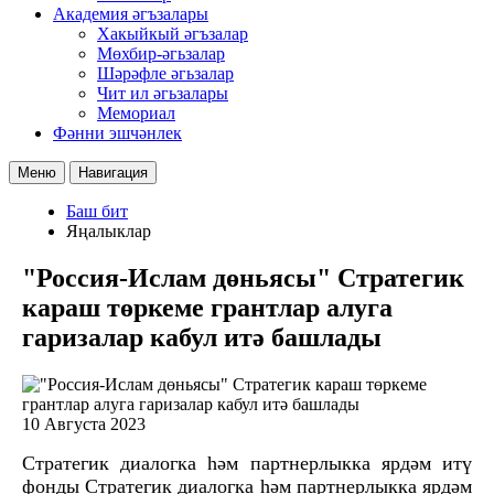
Академия әгъзалары
Хакыйкый әгъзалар
Мөхбир-әгьзалар
Шәрәфле әгьзалар
Чит ил әгьзалары
Мемориал
Фәнни эшчәнлек
Меню
Навигация
Баш бит
Яңалыклар
"Россия-Ислам дөньясы" Стратегик
караш төркеме грантлар алуга
гаризалар кабул итә башлады
10 Августа 2023
Стратегик диалогка һәм партнерлыкка ярдәм итү
фонды Стратегик диалогка һәм партнерлыкка ярдәм