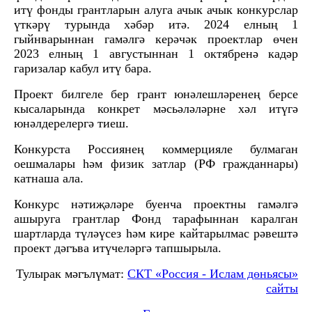
итү фонды грантларын алуга ачык ачык конкурслар
үткәрү турында хәбәр итә. 2024 елның 1
гыйнварыннан гамәлгә керәчәк проектлар өчен
2023 елның 1 августыннан 1 октябренә кадәр
гаризалар кабул итү бара.
Проект билгеле бер грант юнәлешләренең берсе
кысаларында конкрет мәсьәләләрне хәл итүгә
юнәлдерелергә тиеш.
Конкурста Россиянең коммерцияле булмаган
оешмалары һәм физик затлар (РФ гражданнары)
катнаша ала.
Конкурс нәтиҗәләре буенча проектны гамәлгә
ашыруга грантлар Фонд тарафыннан каралган
шартларда түләүсез һәм кире кайтарылмас рәвештә
проект дәгъва итүчеләргә тапшырыла.
Тулырак мәгълүмат:
СКТ «Россия - Ислам дөньясы»
сайты