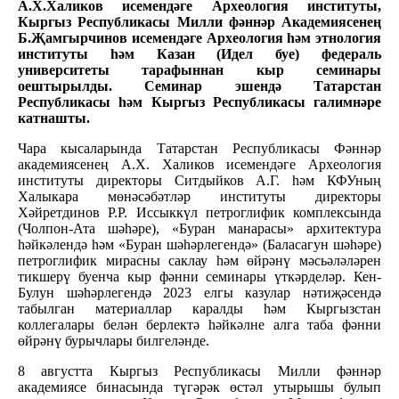
А.Х.Халиков исемендәге Археология институты,
Кыргыз Республикасы Милли фәннәр Академиясенең
Б.Җамгырчинов исемендәге Археология һәм этнология
институты һәм Казан (Идел буе) федераль
университеты тарафыннан кыр семинары
оештырылды. Семинар эшендә Татарстан
Республикасы һәм Кыргыз Республикасы галимнәре
катнашты.
Чара кысаларында Татарстан Республикасы Фәннәр
академиясенең А.Х. Халиков исемендәге Археология
институты директоры Ситдыйков А.Г. һәм КФУның
Халыкара мөнәсәбәтләр институты директоры
Хәйретдинов Р.Р. Иссыккүл петроглифик комплексында
(Чолпон-Ата шәһәре), «Буран манарасы» архитектура
һәйкәлендә һәм «Буран шәһәрлегендә» (Баласагун шәһәре)
петроглифик мирасны саклау һәм өйрәнү мәсьәләләрен
тикшерү буенча кыр фәнни семинары үткәрделәр. Кен-
Булун шәһәрлегендә 2023 елгы казулар нәтиҗәсендә
табылган материаллар каралды һәм Кыргызстан
коллегалары белән берлектә һәйкәлне алга таба фәнни
өйрәнү бурычлары билгеләнде.
8 августта Кыргыз Республикасы Милли фәннәр
академиясе бинасында түгәрәк өстәл утырышы булып