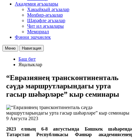
Академия әгъзалары
Хакыйкый әгъзалар
Мөхбир-әгьзалар
Шәрәфле әгьзалар
Чит ил әгьзалары
Мемориал
Фәнни эшчәнлек
Меню
Навигация
Баш бит
Яңалыклар
“Евразиянең трансконтиненталь
сәүдә маршрутларындагы урта
гасыр шәһәрләре” кыр семинары
9 Августа 2023
2023 елның 6-8 августында Бишкек шәһәрендә
Татарстан Республикасы Фәннәр академиясенең