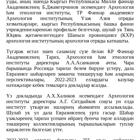
узды, аның эшендә Кыргыз Республикасы Милли фәннәр
Академиясенең Б.Джамгерчинов исемендәге Археология
һәм этнология институты, ТР Фәннәр академиясе
Археология институтының Үзәк Азия отряды
хезмәткәрләре, кыргыз Республикасының башка фәнни
учреждениеләреннән профильле белгечләр, шулай ук Тянь
Юцянь җитәкчелегендәге Шаньси провинциясе (КХР)
археология институтының археология отряды катнашты.
Түгәрәк өстәл эшен сәламләү сүзе белән КР Фәннәр
Академиясенең Тарих, Археология һәм этнология
институты директоры А.А.Асанканов ачты. Чара
барышында Россиядә тарихи белем бирүне үстерү, дала
Евразиясе шәһәрләрен заманча тикшерүләр һәм аларның
перспективалары, 2022-2023 еллардагы казулар
нәтиҗәләре кебек темаларга докладлар ясалды.
Үз докладында А.Х.Халиков исемендәге Археология
институты директоры А.Г. Ситдыйков соңгы ун елда
институт үткәргән эшләрнең әһәмиятен ассызыклады.
Шулай ук ул дала Евразиясенең урта гасыр Шәһәр
үзәкләренең тарихи үсешен өйрәнү буенча төрле илләрдән
тикшеренү коллективларының тырышлыкларын туплау
кирәклеген билгеләп үтте.