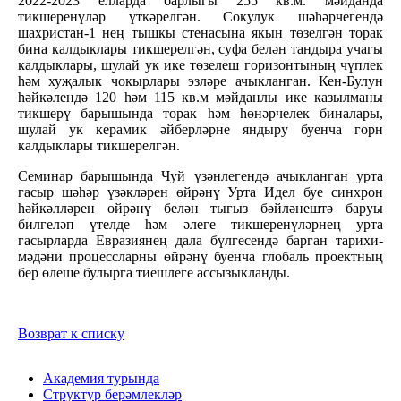
2022-2023 елларда барлыгы 255 кв.м. мәйданда
тикшеренүләр үткәрелгән. Сокулук шәһәрчегендә
шахристан-1 нең тышкы стенасына якын төзелгән торак
бина калдыклары тикшерелгән, суфа белән тандыра учагы
калдыклары, шулай ук ике төзелеш горизонтының чүплек
һәм хуҗалык чокырлары эзләре ачыкланган. Кен-Булун
һәйкәлендә 120 һәм 115 кв.м мәйданлы ике казылманы
тикшерү барышында торак һәм һөнәрчелек биналары,
шулай ук керамик әйберләрне яндыру буенча горн
калдыклары тикшерелгән.
Семинар барышында Чуй үзәнлегендә ачыкланган урта
гасыр шәһәр үзәкләрен өйрәнү Урта Идел буе синхрон
һәйкәлләрен өйрәнү белән тыгыз бәйләнештә баруы
билгеләп үтелде һәм әлеге тикшеренүләрнең урта
гасырларда Евразиянең дала бүлгесендә барган тарихи-
мәдәни процессларны өйрәнү буенча глобаль проектның
бер өлеше булырга тиешлеге ассызыкланды.
Возврат к списку
Академия турында
Структур берәмлекләр