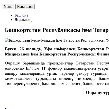
Меню
Навигация
Баш бит
Яңалыклар
Башкортстан Республикасы һәм Татар
Бүген, 26 июльдә, Уфа шәһәренең Башкортстан 
Миңнеханов һәм Башкортстан Республикасы Фәннә
Очрашу барышында президентлар Татарстан Респу
өлкәсендә БР һәм ТР фәннәр академияләренең үзара
ашыру кысаларында уртак чаралар үткәрү турында
хезмәттәшлеге турындагы килешү нигезендә Башк
тикшеренүләренең һәм эшләнмәләренең башка өстенл
Очрашу ту