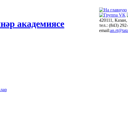
420111, Казан,
нәр академиясе
тел.: (843) 292
email:
an.rt@tata
алар