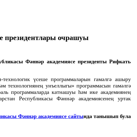
ре президентлары очрашуы
убликасы Фәннәр академиясе президенты Рифкать
-технологик үсеше программаларын гамәлгә ашыру
һәм технологиянең унъеллыгы» программасын гамәлгә
аль программаларда катнашуы һәм ике академиянең
арстан Республикасы Фәннәр академиясенең уртак
ликасы Фәннәр академиясе сайты
нда танышып була