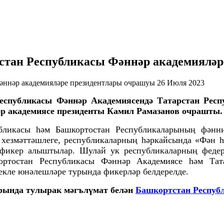
стан Республикасы Фәннәр академиялә
26 Июля 2023
Республикасы Фәннәр Академиясендә Татарстан Респ
р академиясе президенты Камил Рамазанов очрашты.
бликасы һәм Башкортостан Республикаларының фәнни
 хезмәттәшлеге, республикаларның һәркайсында «Фән 
 фикер алыштылар. Шулай ук республикаларның федер
ортостан Республикасы Фәннәр Академиясе һәм Тат
екле юнәлешләре турында фикерләр белдерелде.
рында тулырак мәгълүмат белән
Башкортстан Респуб