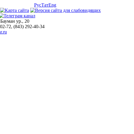
Рус
Тат
Eng
 Бауман ур., 20
-02-72, (843) 292-40-34
r.ru