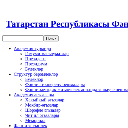
Татарстан Республикасы Фән
Академия турында
Гомуми мәгълүматлар
Президент
Президиум
Бүләкләр
Структур берәмлекләр
Бүлекләр
Фәнни-тикшеренү оешмалары
Фәнни-методик җитәкчелек астында эшләүче оешм
Академия әгъзалары
Хакыйкый әгъзалар
Мөхбир-әгьзалар
Шәрәфле әгьзалар
Чит ил әгьзалары
Мемориал
Фәнни эшчәнлек