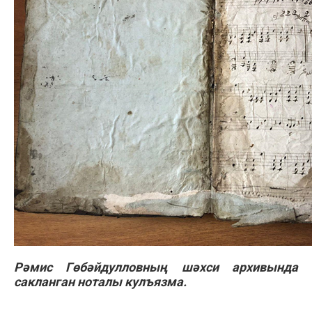
Рәмис Гөбәйдулловның шәхси архивында
сакланган ноталы кулъязма.