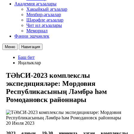
Академия әгъзалары
Хакыйкый әгъзалар
Мөхбир-әгьзалар
Шәрәфле әгьзалар
Чит ил әгьзалары
Мемориал
Фәнни эшчәнлек
Меню
Навигация
Баш бит
Яңалыклар
ТӘһСИ-2023 комплекслы
экспедицияләре: Мордовия
Республикасының Ләмбрә һәм
Ромодановск районнары
20 Июля 2023
2023 елның 19-30 июнендә узган комплекслы