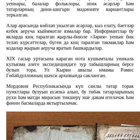
уеннары, балалар фольклоры, эпик әсәрләр һәм
татарларның дини-шигъри мәдәнияте вариантлары
теркәлгән.
Алар арасында көйләп укылган әсәрләр, кыз елату, бәетләр
кебек аеруча кыйммәтле язмалар бар. Информантлар бу
якларда киң таралган җырлы-биюле «Зәрия» уенын бик
теләп күрсәттеләр, бүген дә киң таралган такмаклар һәм
кодалар җырын аеруча яратып башкардылар.
XIX гасыр уртасына караган нота кушымталы уникаль
кулъязма әлеге экспедициядәге зур табышларның берсе
булып тора. Ул Кырви авылы имамы Рәмис
Гөбәйдулловның шәхси архивында сакланган.
Мордовия Республикасында күп санлы татар торак
пунктлары булуын исәпкә алып, бу төбәк татарларының
рухи һәм матди мирасын тикшерү эше дәвам ителәчәк һәм
фәнни басмаларда яктыртылачак.