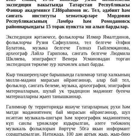
экспедиция вакытында Татарстан Республикасы
Фәннәр академиясе Г.Ибраһимов ис. Тел, әдәбият һәм
сәнгать институты хезмәткәрләре Мордовия
Республикасының Ләмбрә һәм Ромодановск
районнарындагы 15 торак пунктта эш алып бардылар.
Экспедиция җитәкчесе, фольклорчы Илмир Ямалтдинов,
фольклорчы Рузия Сафиуллина, тел белгече Әлфия
Булатова, музыка белгече Гөлназ Гыйлемҗанова,
археограф Ләйлә Гарипова, сәнгать белгече Людмила
Шкляева, эпиграфист Венера Усмановадан торган
экспедиция төркеме зур эшчәнлек алып барды.
Кыр тикшеренүләре барышында галимнәр татар халкының
милли-мәдәни мирасын өйрәнгәннәр, алар бай тел,
фольклор, сәнгать белеме, музыка, археография, эпиграфия
материалларын, шулай ук традицион мәдәният буенча
материалларны җыеп танышканнар.
Галимнәр бу территориядә яшәүче татарларның рухи һәм
матди мәдәниятенең бай мирасын өйрәнгәннәр, шул
исәптән музыкаль-шигъри һәм хореографик мәдәниятнең
күп санлы үрнәкләре яздырылган, әлеге төбәкнең
музыкаль фольклорын йөртүче 50гә якын информант
сораштырылган. Нәтиҗәдә, 100 дән артык җыр, җыр-бию