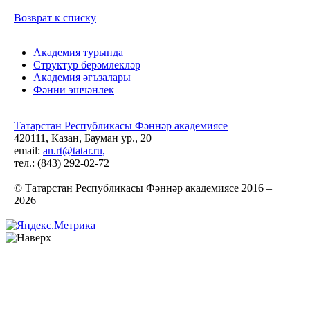
Возврат к списку
Академия турында
Структур берәмлекләр
Академия әгъзалары
Фәнни эшчәнлек
Татарстан Республикасы Фәннәр академиясе
420111, Казан, Бауман ур., 20
email:
an.rt@tatar.ru,
тел.: (843) 292-02-72
© Татарстан Республикасы Фәннәр академиясе 2016 –
2026