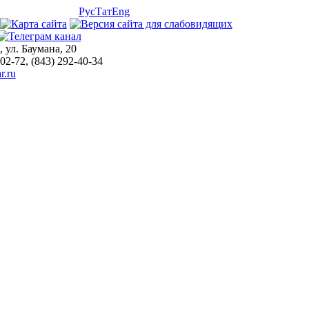
Рус
Тат
Eng
, ул. Баумана, 20
-02-72, (843) 292-40-34
r.ru