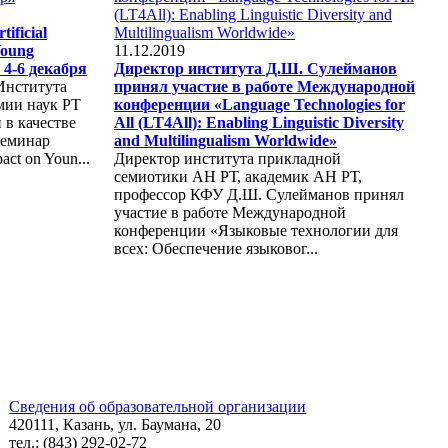
ficial
Young
11.12.2019
 4-6 декабря
Директор института Д.Ш. Сулейманов
Института
принял участие в работе Международной
мии наук РТ
конференции «Language Technologies for
 в качестве
All (LT4All): Enabling Linguistic Diversity
семинар
and Multilingualism Worldwide»
pact on Youn...
Директор института прикладной
семиотики АН РТ, академик АН РТ,
профессор КФУ Д.Ш. Сулейманов принял
участие в работе Международной
конференции «Языковые технологии для
всех: Обеспечение языковог...
Сведения об образовательной организации
420111, Казань, ул. Баумана, 20
тел.: (843) 292-02-72