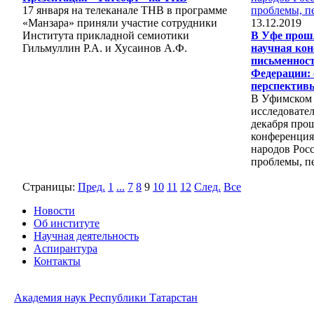
17 января на телеканале ТНВ в программе
«Манзара» приняли участие сотрудники
13.12.2019
Института прикладной семиотики
В Уфе прош
Гильмуллин Р.А. и Хусаинов А.Ф.
научная ко
письменност
Федерации: 
перспектив
В Уфимском 
исследовател
декабря про
конференция
народов Рос
проблемы, пе
Страницы:
Пред.
1
...
7
8
9
10
11
12
След.
Все
Новости
Об институте
Научная деятельность
Аспирантура
Контакты
Академия наук Республики Татарстан