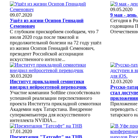
09.05.2020
09.07.2020
9 мая - день
Ушёл из жизни Осипов Геннадий
Сегодня в Ро
Семенович
годовщина П
С глубоким прискорбием сообщаем, что 7
Отечественн
июля 2020 года после тяжелой и
продолжительной болезни на 72 году ушёл
из жизни Осипов Геннадий Семенович,
президент Российской ассоциации
искусственного интелле...
30.03.2020
Институт прикладной семиотики
12.03.2020
внедрил нейросетевой переводчик
Русско-тата
Участие компании Softline способствовало
стал доступ
успешной реализации перспективного
приложения 
проекта Института прикладной семиотики
Приложение 
Академии наук Татарстана. Внедрение
переводить с
суперкомпьютера для искусственного
татарского н
интеллекта NVIDIA...
17.01.2020
Презентация "Татсофт" на ТНВ