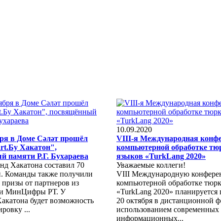
10.09.2020
бря в Доме Сәләт прошёл
VIII-я Международная конф
rt.Бу Хакатон",
компьютерной обработке тю
 памяти Р.Г. Бухараева
языков «TurkLang 2020»
нд Хакатона составил 70
Уважаемые коллеги!
й. Команды также получили
VIII Международную конфере
 призы от партнеров из
компьютерной обработке тюрк
 и МинЦифры РТ. У
«TurkLang 2020» планируется 
Хакатона будет возможность
20 октября в дистанционной ф
ровку ...
использованием современных
информационных...