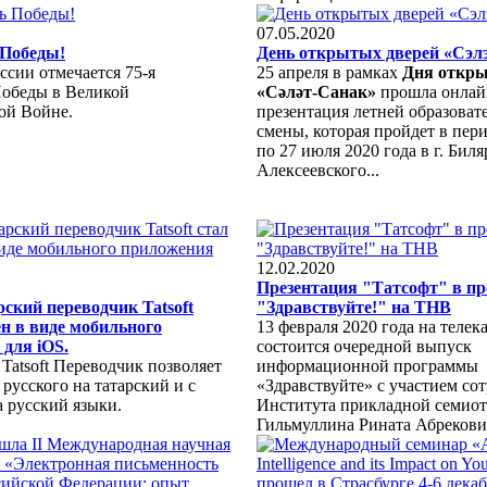
07.05.2020
 Победы!
День открытых дверей «Сэл
ссии отмечается 75-я
25 апреля в рамках
Дня откры
обеды в Великой
«Сәләт-Санак»
прошла онлай
ой Войне.
презентация летней образоват
смены, которая пройдет в пер
по 27 июля 2020 года в г. Биля
Алексеевского...
12.02.2020
Презентация "Татсофт" в п
рский переводчик Tatsoft
"Здравствуйте!" на ТНВ
ен в виде мобильного
13 февраля 2020 года на теле
для iOS.
состоится очередной выпуск
Tatsoft Переводчик позволяет
информационной программы
 русского на татарский и с
«Здравствуйте» с участием со
а русский языки.
Института прикладной семио
Гильмуллина Рината Абрекович