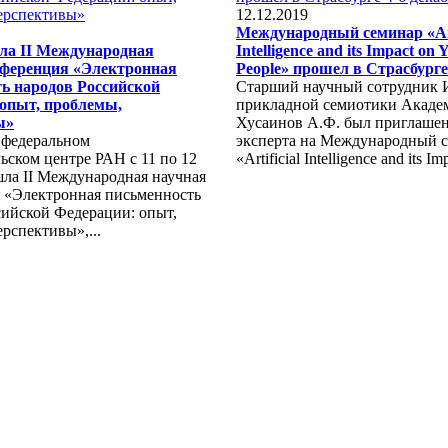
12.12.2019
Международный семинар «Arti
ла II Международная
Intelligence and its Impact on 
нференция «Электронная
People» прошел в Страсбурге
ь народов Российской
Старший научный сотрудник 
опыт, проблемы,
прикладной семиотики Акаде
ы»
Хусаинов А.Ф. был приглашен
федеральном
эксперта на Международный 
ьском центре РАН с 11 по 12
«Artificial Intelligence and its Im
шла II Международная научная
 «Электронная письменность
сийской Федерации: опыт,
рспективы»,...