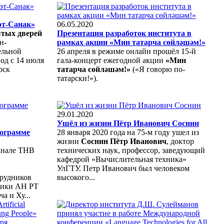
эт-Санак»
06.05.2020
тых дверей
Презентация разработок института в
н-
рамках акции «Мин татарча сөйләшәм!»
ельной
26 апреля в режиме онлайн прошёл 15-й
иод с 14 июля
гала-концерт ежегодной акции
«Мин
рск
татарча сөйләшәм!»
(«Я говорю по-
татарски!»).
29.01.2020
Ушёл из жизни Пётр Иванович Соснин
рограмме
28 января 2020 года на 75-м году ушел из
жизни
Соснин Пётр Иванович
, доктор
канале ТНВ
технических наук, профессор, заведующий
кафедрой «Вычислительная техника»
УлГТУ. Петр Иванович был человеком
трудников
высокого...
тики АН РТ
а и Ху...