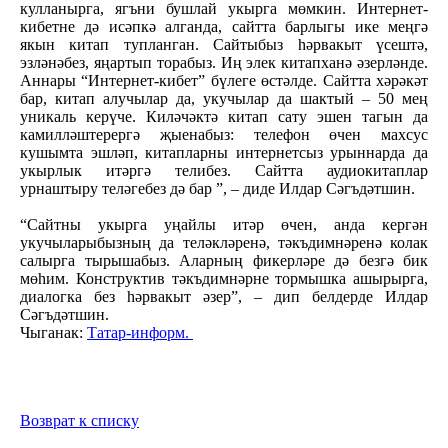
кулланырга, ягъни бушлай укырга мөмкин. Интернет-
кибетне дә исәпкә алганда, сайтта барлыгы ике меңгә
якын китап тупланган. Сайтыбыз һәрвакыт үсештә,
эзләнәбез, яңартып торабыз. Иң элек китапханә әзерләнде.
Аннары “Интернет-кибет” бүлеге өстәлде. Сайтта хәрәкәт
бар, китап алучылар да, укучылар да шактый – 50 мең
уникаль керүче. Киләчәктә китап сату эшен тагын да
камилләштерергә җыенабыз: телефон өчен махсус
кушымта эшләп, китапларны интернетсыз урыннарда да
укырлык итәргә телибез. Сайтта аудиокитаплар
урнаштыру теләгебез дә бар ”, – диде Илдар Сәгъдәтшин.
“Сайтны укырга уңайлы итәр өчен, анда кергән
укучыларыбызның да теләкләренә, тәкъдимнәренә колак
салырга тырышабыз. Аларның фикерләре дә безгә бик
мөһим. Конструктив тәкъдимнәрне тормышка ашырырга,
диалогка без һәрвакыт әзер”, – дип белдерде Илдар
Сәгъдәтшин.
Чыганак:
Татар-информ.
Возврат к списку