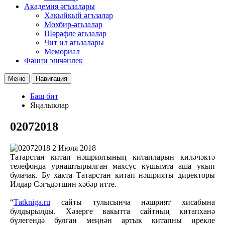
Академия әгъзалары
Хакыйкый әгъзалар
Мөхбир-әгьзалар
Шәрәфле әгьзалар
Чит ил әгьзалары
Мемориал
Фәнни эшчәнлек
Меню
Навигация
Баш бит
Яңалыклар
02072018
2 Июля 2018
Татарстан китап нәшриятының китапларын киләчәктә
телефонда урнаштырылган махсус кушымта аша укып
булачак. Бу хакта Татарстан китап нәшрияты директоры
Илдар Сәгъдәтшин хәбәр итте.
“
Тatkniga.ru
сайты тулысынча нәшрият хисабына
булдырылды. Хәзерге вакытта сайтның китапханә
бүлегендә булган меңнән артык китапны ирекле