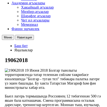
Академия әгъзалары
Хакыйкый әгъзалар
Мөхбир-әгьзалар
Шәрәфле әгьзалар
Чит ил әгьзалары
Мемориал
Фәнни эшчәнлек
Меню
Навигация
Баш бит
Яңалыклар
19062018
19 Июня 2018
Болгар тыюлыгы
территориясендә татар теленнән сөйләм тәҗрибәсе
юнәлешендә "Болгар - туган тел" төбәкара палатка лагере
үз эшен башлады. Бу хакта Татарстан Мәгариф һәм фән
министрлыгы хәбәр итә.
Быел лагерь тормышында Россиянең 12 төбәгеннән 500 гә
якын бала катнашачак. Смена программасына осталык
дәресләре, тренинглар кертелгән. Моннан тыш, язучылар,