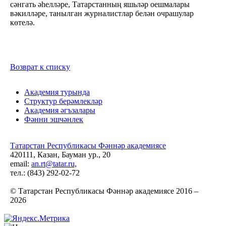
сәнгать әһелләре, Татарстанның яшьләр оешмалары
вәкилләре, танылган журналистлар белән очрашулар
көтелә.
Возврат к списку
Академия турында
Структур берәмлекләр
Академия әгъзалары
Фәнни эшчәнлек
Татарстан Республикасы Фәннәр академиясе
420111, Казан, Бауман ур., 20
email:
an.rt@tatar.ru,
тел.: (843) 292-02-72
© Татарстан Республикасы Фәннәр академиясе 2016 –
2026