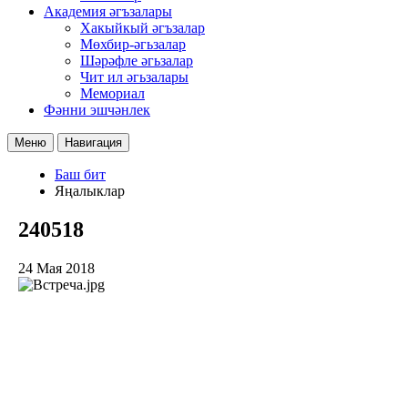
Академия әгъзалары
Хакыйкый әгъзалар
Мөхбир-әгьзалар
Шәрәфле әгьзалар
Чит ил әгьзалары
Мемориал
Фәнни эшчәнлек
Меню
Навигация
Баш бит
Яңалыклар
240518
24 Мая 2018