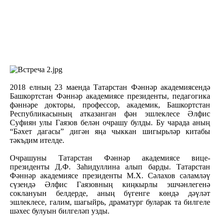
2018 елның 23 маенда Татарстан Фәннәр академиясендә
Башкортстан Фәннәр академиясе президенты, педагогика
фәннәре докторы, профессор, академик, Башкортстан
Республикасының атказанган фән эшлеклесе Әлфис
Суфиян улы Гаязов белән очрашу булды. Бу чарада аның
“Бәхет дагасы” дигән яңа чыккан шигырьләр китабы
тәкъдим ителде.
Очрашуны Татарстан Фәннәр академиясе вице-
президенты Д.Ф. Заһидуллина алып барды. Татарстан
Фәннәр академиясе президенты М.Х. Сәлахов сәламләү
сүзендә Әлфис Гаязовның киңкырлы эшчәнлегенә
соклануын белдерде, аның бүгенге көндә дәүләт
эшлеклесе, галим, шагыйрь, драматург буларак та билгеле
шәхес булуын билгеләп узды.