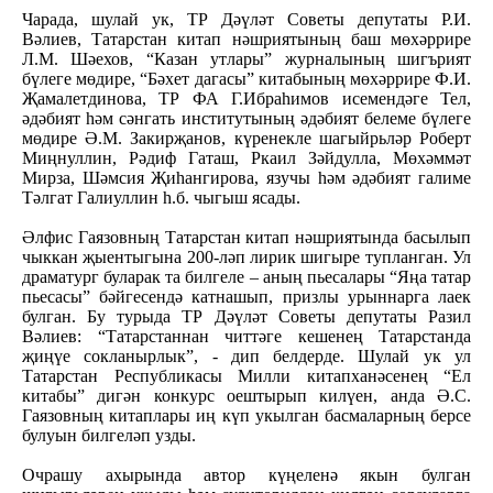
Чарада, шулай ук, ТР Дәүләт Советы депутаты Р.И.
Вәлиев, Татарстан китап нәшриятының баш мөхәррире
Л.М. Шәехов, “Казан утлары” журналының шигърият
бүлеге мөдире, “Бәхет дагасы” китабының мөхәррире Ф.И.
Җамалетдинова, ТР ФА Г.Ибраһимов исемендәге Тел,
әдәбият һәм сәнгать институтының әдәбият белеме бүлеге
мөдире Ә.М. Закирҗанов, күренекле шагыйрьләр Роберт
Миңнуллин, Рәдиф Гаташ, Ркаил Зәйдулла, Мөхәммәт
Мирза, Шәмсия Җиһангирова, язучы һәм әдәбият галиме
Тәлгат Галиуллин һ.б. чыгыш ясады.
Әлфис Гаязовның Татарстан китап нәшриятында басылып
чыккан җыентыгына 200-ләп лирик шигыре тупланган. Ул
драматург буларак та билгеле – аның пьесалары “Яңа татар
пьесасы” бәйгесендә катнашып, призлы урыннарга лаек
булган. Бу турыда ТР Дәүләт Советы депутаты Разил
Вәлиев: “Татарстаннан читтәге кешенең Татарстанда
җиңүе сокланырлык”, - дип белдерде. Шулай ук ул
Татарстан Республикасы Милли китапханәсенең “Ел
китабы” дигән конкурс оештырып килүен, анда Ә.С.
Гаязовның китаплары иң күп укылган басмаларның берсе
булуын билгеләп узды.
Очрашу ахырында автор күңеленә якын булган