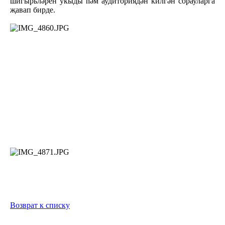
шигырьләрен укыды һәм аудиториядән килгән сорауларга
җавап бирде.
Возврат к списку