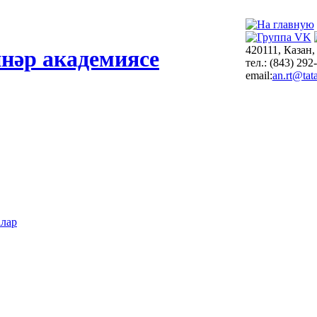
420111, Казан,
нәр академиясе
тел.: (843) 292
email:
an.rt@tata
алар