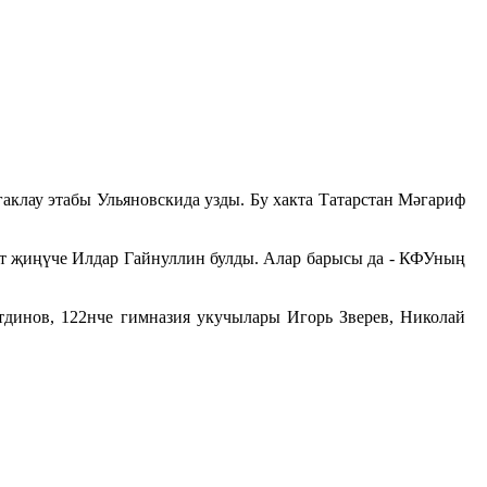
клау этабы Ульяновскида узды. Бу хакта Татарстан Мәгариф
т җиңүче Илдар Гайнуллин булды. Алар барысы да - КФУның
динов, 122нче гимназия укучылары Игорь Зверев, Николай