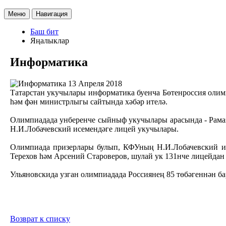
Меню
Навигация
Баш бит
Яңалыклар
Информатика
13 Апреля 2018
Татарстан укучылары информатика буенча Бөтенроссия олим
һәм фән министрлыгы сайтында хәбәр ителә.
Олимпиадада унберенче сыйныф укучылары арасында - Рама
Н.И.Лобачевский исемендәге лицей укучылары.
Олимпиада призерлары булып, КФУның Н.И.Лобачевский ис
Терехов һәм Арсений Староверов, шулай ук 131нче лицейда
Ульяновскида узган олимпиадада Россиянең 85 төбәгеннән б
Возврат к списку