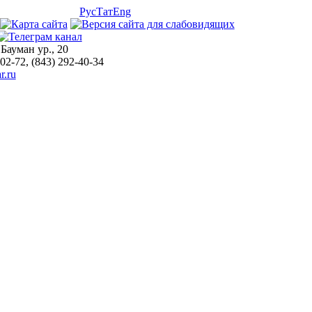
Рус
Тат
Eng
 Бауман ур., 20
-02-72, (843) 292-40-34
r.ru