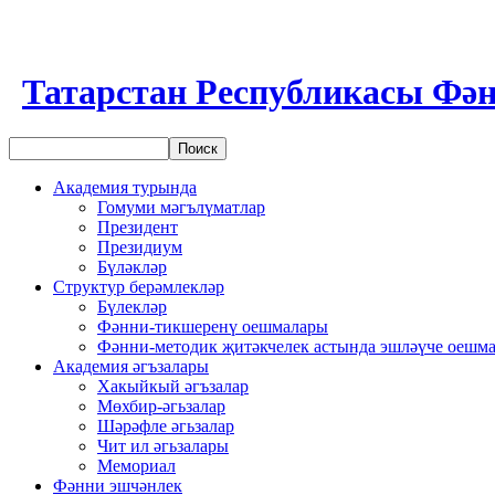
Татарстан Республикасы Фән
Академия турында
Гомуми мәгълүматлар
Президент
Президиум
Бүләкләр
Структур берәмлекләр
Бүлекләр
Фәнни-тикшеренү оешмалары
Фәнни-методик җитәкчелек астында эшләүче оешм
Академия әгъзалары
Хакыйкый әгъзалар
Мөхбир-әгьзалар
Шәрәфле әгьзалар
Чит ил әгьзалары
Мемориал
Фәнни эшчәнлек