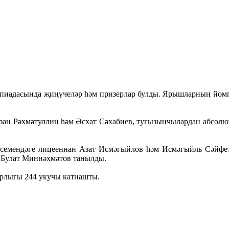
пиадасында җиңүчеләр һәм призерлар булды. Ярышларның йомга
зан Рәхмәтуллин һәм Әсхат Сәхабиев, тугызынчылардан абсолю
емендәге лицееннан Азат Исмәгыйлов һәм Исмәгыйль Сәйфет
н Булат Миннәхмәтов танылды.
арлыгы 244 укучы катнашты.