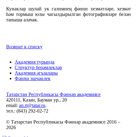
Кунаклар шулай ук галимнең фәнни хезмәтләре, хезмәт
һәм тормыш юлы чагылдырылган фотографияләре белән
таныша алачак.
Возврат к списку
Академия турында
Структур берәмлекләр
Академия әгъзалары
Фәнни эшчәнлек
Татарстан Республикасы Фәннәр академиясе
420111, Казан, Бауман ур., 20
email:
an.rt@tatar.ru,
тел.: (843) 292-02-72
© Татарстан Республикасы Фәннәр академиясе 2016 –
2026