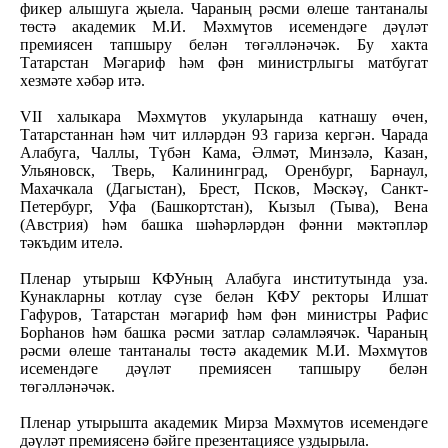
фикер алышуга җыела. Чараның рәсми өлеше тантаналы
төстә академик М.И. Мәхмүтов исемендәге дәүләт
премиясен тапшыру белән төгәлләнәчәк. Бу хакта
Татарстан Мәгариф һәм фән министрлыгы матбугат
хезмәте хәбәр итә.
VII халыкара Мәхмүтов укуларында катнашу өчен,
Татарстаннан һәм чит илләрдән 93 гариза кергән. Чарада
Алабуга, Чаллы, Түбән Кама, Әлмәт, Минзәлә, Казан,
Ульяновск, Тверь, Калининград, Оренбург, Барнаул,
Махачкала (Дагыстан), Брест, Псков, Мәскәү, Санкт-
Петербург, Уфа (Башкортстан), Кызыл (Тыва), Вена
(Австрия) һәм башка шәһәрләрдән фәнни мәктәпләр
тәкъдим ителә.
Пленар утырыш КФУның Алабуга институтында уза.
Кунакларны котлау сүзе белән КФУ ректоры Илшат
Гафуров, Татарстан мәгариф һәм фән министры Рафис
Борһанов һәм башка рәсми затлар сәламләячәк. Чараның
рәсми өлеше тантаналы төстә академик М.И. Мәхмүтов
исемендәге дәүләт премиясен тапшыру белән
төгәлләнәчәк.
Пленар утырышта академик Мирза Мәхмүтов исемендәге
дәүләт премиясенә бәйге презентациясе уздырыла.