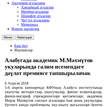
Академия әгъзалары
Хакыйкый әгъзалар
Мөхбир-әгьзалар
Шәрәфле әгьзалар
Чит ил әгьзалары
Мемориал
Фәнни эшчәнлек
Меню
Навигация
Баш бит
Яңалыклар
Алабугада академик М.Мәхмүтов
укуларында галим исемендәге
дәүләт премиясе тапшырылачак
6 Апреля 2018
5-6 апрель көннәрендә КФУның Алабуга институтында
укытучы методистлар, укытучылар, фәнни хезмәткәрләр,
фәнни-мәгариф учреждениеләре җитәкчеләре, академик
Мирза Мәхмүтов гаиләсе әгъзалары һәм аның укучылары
бүгенге көндә проблемалы уку-укыту мәсьәләләре буенча