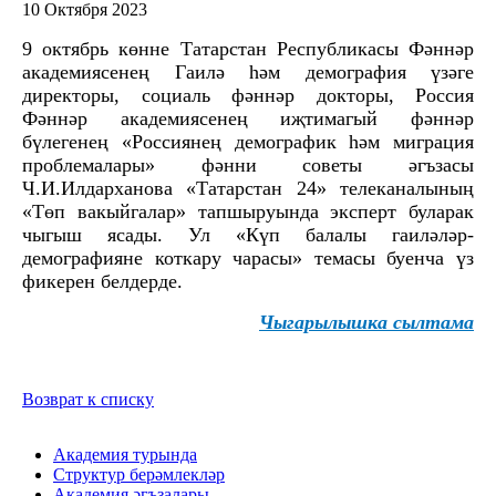
10 Октября 2023
9 октябрь көнне Татарстан Республикасы Фәннәр
академиясенең Гаилә һәм демография үзәге
директоры, социаль фәннәр докторы, Россия
Фәннәр академиясенең иҗтимагый фәннәр
бүлегенең «Россиянең демографик һәм миграция
проблемалары» фәнни советы әгъзасы
Ч.И.Илдарханова «Татарстан 24» телеканалының
«Төп вакыйгалар» тапшыруында эксперт буларак
чыгыш ясады. Ул
«
Күп балалы гаиләләр-
демографияне коткару чарасы
»
темасы буенча үз
фикерен белдерде.
Чыгарылышка сылтама
Возврат к списку
Академия турында
Структур берәмлекләр
Академия әгъзалары