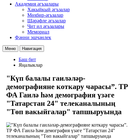
Академия әгъзалары
Хакыйкый әгъзалар
Мөхбир-әгьзалар
Шәрәфле әгьзалар
Чит ил әгьзалары
Мемориал
Фәнни эшчәнлек
Меню
Навигация
Баш бит
Яңалыклар
"Күп балалы гаиләләр-
демографияне коткару чарасы”. ТР
ФА Гаилә һәм демография үзәге
"Татарстан 24" телеканалының
"Төп вакыйгалар" тапшыруында