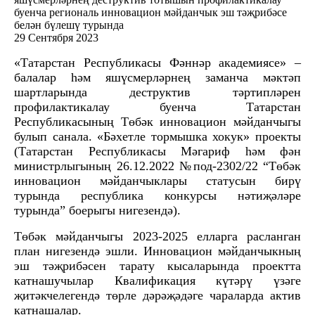
29 Сентября 2023
«Татарстан Республикасы Фәннәр академиясе» –
балалар һәм яшүсмерләрнең заманча мәктәп
шартларында деструктив тәртипләрен
профилактикалау буенча Татарстан
Республикасының Төбәк инновацион мәйданчыгы
булып санала.
«Бәхетле тормышка хокук» проекты
(Татарстан Республикасы Мәгариф һәм фән
министрлыгының 26.12.2022 №под-2302/22 “Төбәк
инновацион мәйданчыклары статусын бирү
турында республика конкурсы нәтиҗәләре
турында” боерыгы нигезендә).
Төбәк мәйданчыгы 2023-2025 елларга расланган
план нигезендә эшли. Инновацион мәйданчыкның
эш тәҗрибәсен тарату кысаларында проектта
катнашучылар Квалификация күтәрү үзәге
җитәкчелегендә төрле дәрәҗәдәге чараларда актив
катнашалар.