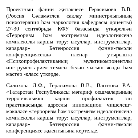
Проектның фәнни җитәкчесе Герасимова В.В.
(Россия Сәламәтлек саклау министрлыгының
психотерапия һәм наркология кафедрасы доценты)
27-30 сентябрьдә КФУ базасында үткәрелгән
«Терроризм һәм экстремизм идеологиясенә
комплекслы каршы тору: ысуллар, инструментлар,
карарлар» Бөтенроссия фәнни-гамәли
конференциясендә пленар утырышта
«Психопрофилактиканың мультикомпонентлы
инструментарие» темасы белән чыгыш ясады һәм
мастер -класс үткәрде.
Салихова Л.Ф., Герасимова В.В., Вагизова Р.А.
«Татарстан Республикасы мәгариф оешмаларының
террорчылыкка каршы профилактик эш
практикасында адреслы инновацион чишелеш»
мәкаләсе «терроризм һәм экстремизм идеологиясенә
комплекслы каршы тору: ысуллар, инструментлар,
карарлар» Бөтенроссия фәнни-гамәли
конференциясе җыентыгына кертелде.