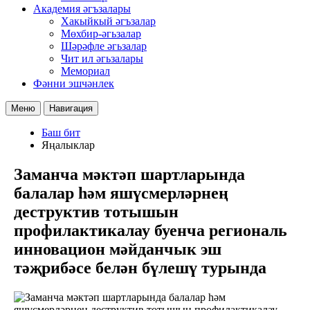
Академия әгъзалары
Хакыйкый әгъзалар
Мөхбир-әгьзалар
Шәрәфле әгьзалар
Чит ил әгьзалары
Мемориал
Фәнни эшчәнлек
Меню
Навигация
Баш бит
Яңалыклар
Заманча мәктәп шартларында
балалар һәм яшүсмерләрнең
деструктив тотышын
профилактикалау буенча региональ
инновацион мәйданчык эш
тәҗрибәсе белән бүлешү турында