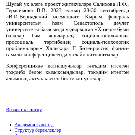
Шулай ук әлеге проект җитәкчеләре Салихова Л.Ф.,
Герасимова В.В. 2023 елның 28-30 сентябрендә
«В.И.Вернадский исемендәге Кырым федераль
университеты» һзәм Севастополь дәүләт
университеты базасында уздырылган «Хәзерге буын
балалар һәм яшьләрнең социаль-психологик
просоциаль тәртибенең социаль-психологик
проблемалары» Халыкара II Бөтенроссия фәнни-
гамәли конференциясендә онлайн катнаштылар.
Конференциядә катнашучылар тәкъдим ителгән
тәҗрибә белән кызыксындылар, тәкъдим ителгән
алымның актуальлеген билгеләп үттеләр.
Возврат к списку
Академия турында
Структур берәмлекләр