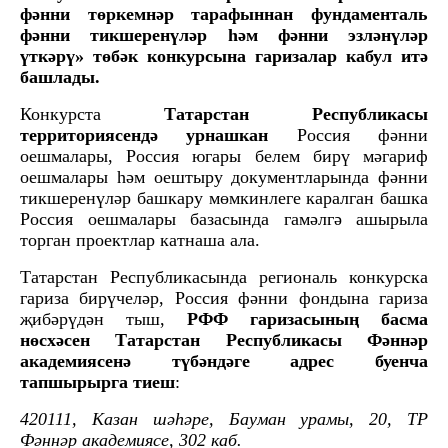
фәнни төркемнәр тарафыннан фундаменталь
фәнни тикшеренүләр һәм фәнни эзләнүләр
үткәрү» төбәк конкурсына гаризалар кабул итә
башлады.
Конкурста
Татарстан Республикасы
территориясендә урнашкан
Россия фәнни
оешмалары, Россия югары белем бирү мәгариф
оешмалары һәм оештыру документларында фәнни
тикшеренүләр башкару мөмкинлеге каралган башка
Россия оешмалары базасында гамәлгә ашырыла
торган проектлар катнаша ала.
Татарстан Республикасында региональ конкурска
гариза бирүчеләр, Россия фәнни фондына гариза
җибәрүдән тыш,
РФФ гаризасының басма
нөсхәсен Татарстан Республикасы Фәннәр
академиясенә түбәндәге адрес буенча
тапшырырга тиеш
:
420111, Казан шәһәре, Бауман урамы, 20, ТР
Фәннәр академиясе, 302 каб.