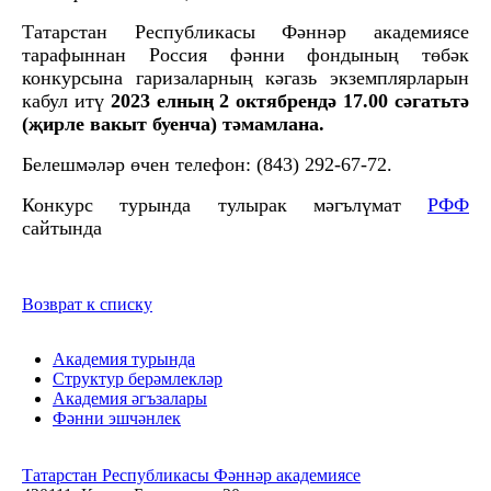
Татарстан Республикасы Фәннәр академиясе
тарафыннан Россия фәнни фондының төбәк
конкурсына гаризаларның кәгазь экземплярларын
кабул итү
2023 елның 2 октябрендә 17.00 сәгатьтә
(җирле вакыт буенча) тәмамлана.
Белешмәләр өчен телефон: (843) 292-67-72.
Конкурс турында тулырак мәгълүмат
РФФ
сайтында
Возврат к списку
Академия турында
Структур берәмлекләр
Академия әгъзалары
Фәнни эшчәнлек
Татарстан Республикасы Фәннәр академиясе