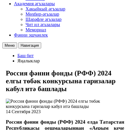
Академия әгъзалары
Хакыйкый әгъзалар
Мөхбир-әгьзалар
Шәрәфле әгьзалар
Чит ил әгьзалары
Мемориал
Фәнни эшчәнлек
Меню
Навигация
Баш бит
Яңалыклар
Россия фәнни фонды (РФФ) 2024
елгы төбәк конкурсына гаризалар
кабул итә башлады
14 Сентября 2023
Россия фәнни фонды (РФФ) 2024 елда Татарстан
Республикасы оешмаларыннан «Аерым кече