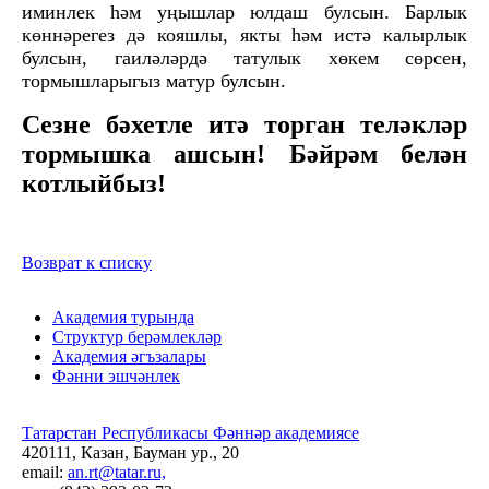
иминлек һәм уңышлар юлдаш булсын. Барлык
көннәрегез дә кояшлы, якты һәм истә калырлык
булсын, гаиләләрдә татулык хөкем сөрсен,
тормышларыгыз матур булсын.
Сезне бәхетле итә торган теләкләр
тормышка ашсын! Бәйрәм белән
котлыйбыз!
Возврат к списку
Академия турында
Структур берәмлекләр
Академия әгъзалары
Фәнни эшчәнлек
Татарстан Республикасы Фәннәр академиясе
420111, Казан, Бауман ур., 20
email:
an.rt@tatar.ru,