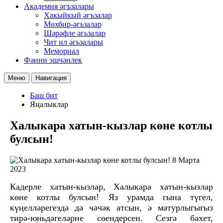
Академия әгъзалары
Хакыйкый әгъзалар
Мөхбир-әгьзалар
Шәрәфле әгьзалар
Чит ил әгьзалары
Мемориал
Фәнни эшчәнлек
Меню
Навигация
Баш бит
Яңалыклар
Халыкара хатын-кызлар көне котлы
булсын!
8 Марта
2023
Кадерле хатын-кызлар, Халыкара хатын-кызлар
көне котлы булсын! Яз урамда гына түгел,
күңелләрегездә дә чәчәк атсын, ә матурлыгыгыз
тирә-юньдәгеләрне сөендерсен. Сезгә бәхет,