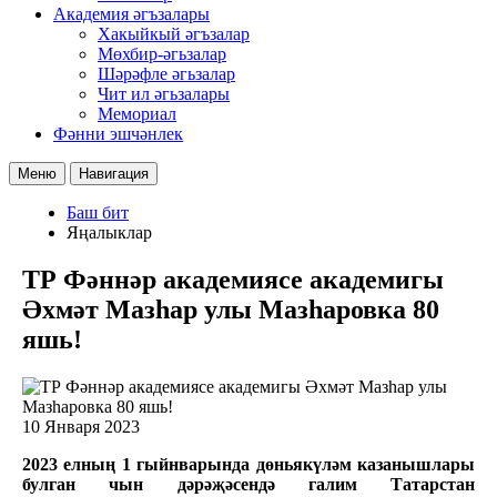
Академия әгъзалары
Хакыйкый әгъзалар
Мөхбир-әгьзалар
Шәрәфле әгьзалар
Чит ил әгьзалары
Мемориал
Фәнни эшчәнлек
Меню
Навигация
Баш бит
Яңалыклар
ТР Фәннәр академиясе академигы
Әхмәт Мазһар улы Мазһаровка 80
яшь!
10 Января 2023
2023 елның 1 гыйнварында дөньякүләм казанышлары
булган чын дәрәҗәсендә галим Татарстан