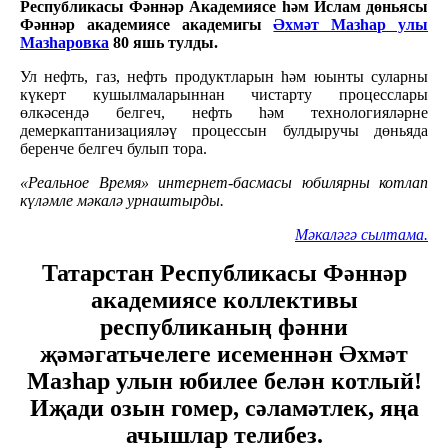
Республикасы Фәннәр Академиясе һәм Ислам дөньясы
Фәннәр академиясе академигы
Әхмәт Мазһар улы
Мазһаровка
80 яшь тулды.
Ул нефть, газ, нефть продуктларын һәм юынты суларны
күкерт кушылмаларыннан чистарту процесслары
өлкәсендә белгеч, нефть һәм технологияләрне
демеркаптанизацияләү процессын булдыручы дөньяда
беренче белгеч булып тора.
«Реальное Время» интернет-басмасы юбилярны котлап
күләмле мәкалә урнаштырды.
Мәкаләгә сылтама.
Татарстан Республикасы Фәннәр
академиясе коллективы
республиканың фәнни
җәмәгатьчелеге исеменнән Әхмәт
Мазһар улын юбилее белән котлый!
Иҗади озын гомер, сәламәтлек, яңа
ачышлар телибез.