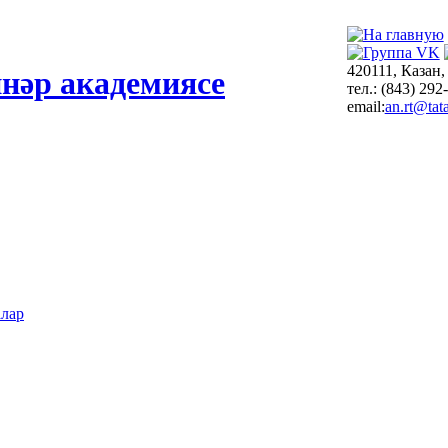
420111, Казан,
нәр академиясе
тел.: (843) 292
email:
an.rt@tata
алар