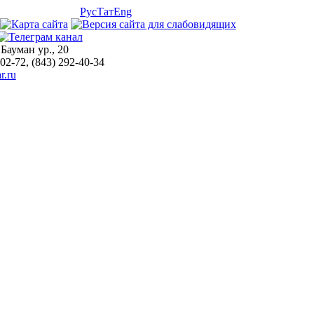
Рус
Тат
Eng
 Бауман ур., 20
-02-72, (843) 292-40-34
r.ru