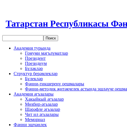
Татарстан Республикасы Фән
Академия турында
Гомуми мәгълүматлар
Президент
Президиум
Бүләкләр
Структур берәмлекләр
Бүлекләр
Фәнни-тикшеренү оешмалары
Фәнни-методик җитәкчелек астында эшләүче оешм
Академия әгъзалары
Хакыйкый әгъзалар
Мөхбир-әгьзалар
Шәрәфле әгьзалар
Чит ил әгьзалары
Мемориал
Фәнни эшчәнлек