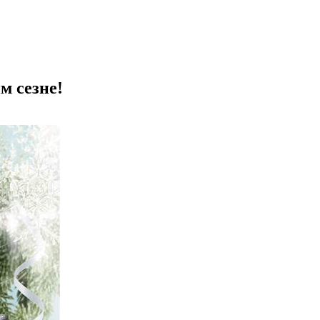
м сезне!