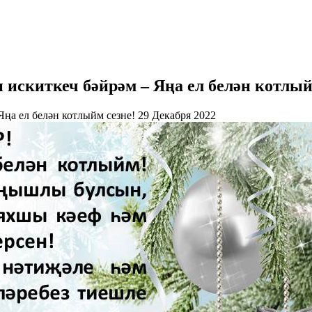
 искиткеч бәйрәм – Яңа ел белән котлый
29 Декабря 2022