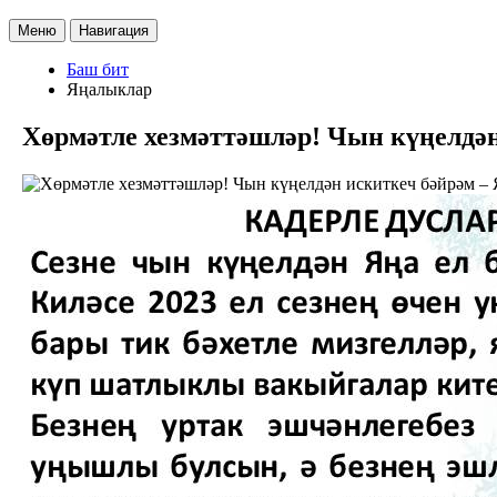
Меню
Навигация
Баш бит
Яңалыклар
Хөрмәтле хезмәттәшләр! Чын күңелдән