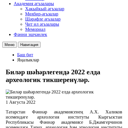
Академия әгъзалары
Хакыйкый әгъзалар
Мөхбир-әгьзалар
Шәрәфле әгьзалар
Чит ил әгьзалары
Мемориал
Фәнни эшчәнлек
Меню
Навигация
Баш бит
Яңалыклар
Биләр шәһәрлегендә 2022 елда
археологик тикшеренүләр.
1 Августа 2022
Татарстан Фәннәр академиясенең А.Х. Халиков
исемендәге археология институты Кыргызстан
Республикасы Фәннәр академиясе Б.Джамгерчинов
исемендәге Тарих, археология һәм этнология институты