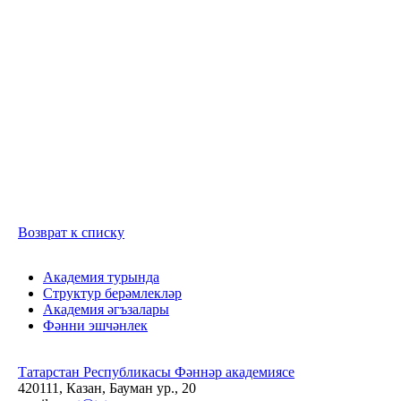
Возврат к списку
Академия турында
Структур берәмлекләр
Академия әгъзалары
Фәнни эшчәнлек
Татарстан Республикасы Фәннәр академиясе
420111, Казан, Бауман ур., 20