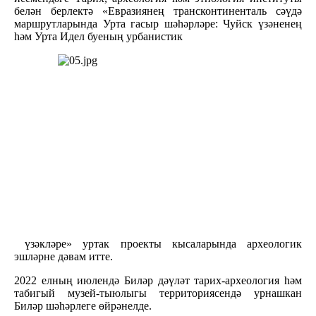
белән берлектә «Евразиянең трансконтиненталь сәүдә
маршрутларында Урта гасыр шәһәрләре: Чуйск үзәненең
һәм Урта Идел буеның урбанистик
үзәкләре» уртак проекты кысаларында археологик
эшләрне дәвам итте.
2022 елның июлендә Биләр дәүләт тарих-археология һәм
табигый музей-тыюлыгы территориясендә урнашкан
Биләр шәһәрлеге өйрәнелде.