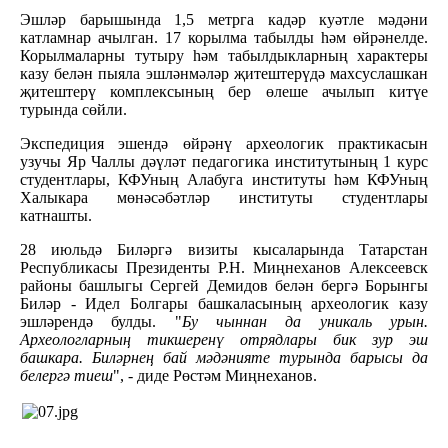
Эшләр барышында 1,5 метрга кадәр куәтле мәдәни
катламнар ачылган. 17 корылма табылды һәм өйрәнелде.
Корылмаларны тутыру һәм табылдыкларның характеры
казу белән пыяла эшләнмәләр җитештерүдә махсуслашкан
җитештерү комплексының бер өлеше ачылып китүе
турында сөйли.
Экспедиция эшендә өйрәнү археологик практикасын
узучы Яр Чаллы дәүләт педагогика институтының 1 курс
студентлары, КФУның Алабуга институты һәм КФУның
Халыкара мөнәсәбәтләр институты студентлары
катнашты.
28 июльдә Биләргә визиты кысаларында Татарстан
Республикасы Президенты Р.Н. Миңнеханов Алексеевск
районы башлыгы Сергей Демидов белән бергә Борынгы
Биләр - Идел Болгары башкаласының археологик казу
эшләрендә булды. "
Бу чыннан да уникаль урын.
Археологларның тикшеренү отрядлары бик зур эш
башкара. Биләрнең бай мәдәнияте турында барысы да
белергә тиеш
", - диде Рөстәм Миңнеханов.