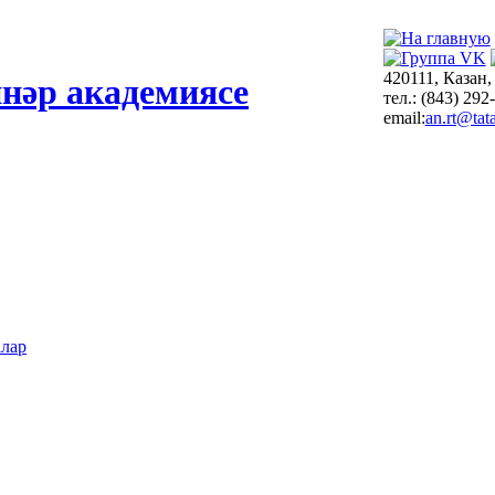
420111, Казан,
нәр академиясе
тел.: (843) 292
email:
an.rt@tata
алар