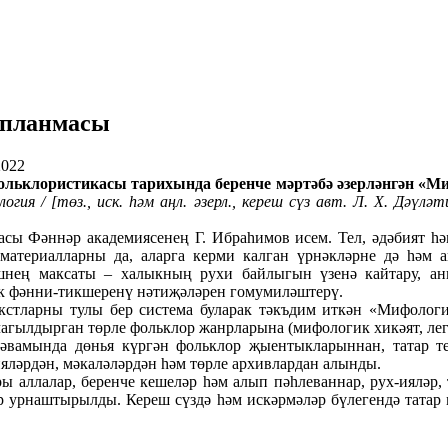
упланмасы
2022
ьклористикасы тарихында беренче мәртәбә әзерләнгән «Ми
гия / [төз., иск. һәм аңл. әзерл., кереш сүз авт. Л. Х. Дәүләт
сы Фәннәр академиясенең Г. Ибраһимов исем. Тел, әдәбият һә
 материалларны да, аларга керми калган үрнәкләрне дә һәм 
эшнең максаты – халыкның рухи байлыгын үзенә кайтару, ан
ык фәнни-тикшеренү нәтиҗәләрен гомумиләштерү.
стларны тулы бер система буларак тәкъдим иткән «Мифологи
гылдырган төрле фольклор жанрларына (мифологик хикәят, леге
вамында дөнья күргән фольклор җыентыкларыннан, татар тел
ләрдән, мәкаләләрдән һәм төрле архивлардан алынды.
аллалар, беренче кешеләр һәм алып пәһлеваннар, рух-ияләр, 
ар урнаштырылды. Кереш сүздә һәм искәрмәләр бүлегендә татар