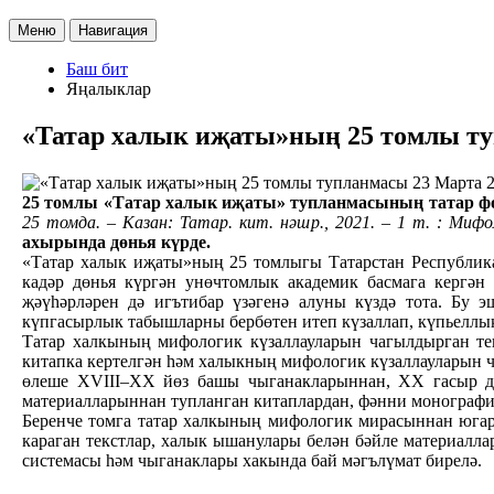
Меню
Навигация
Баш бит
Яңалыклар
«Татар халык иҗаты»ның 25 томлы т
23 Марта 
25 томлы «Татар халык иҗаты» тупланмасының татар фол
25 томда. – Казан: Татар. кит. нәшр., 2021. – 1 т. : Мифоло
ахырында дөнья күрде.
«Татар халык иҗаты»ның 25 томлыгы Татарстан Республика
кадәр дөнья күргән унөчтомлык академик басмага кергән
җәүһәрләрен дә игътибар үзәгенә алуны күздә тота. Бу 
күпгасырлык табышларны бербөтен итеп күзаллап, күпьелл
Татар халкының мифологик күзаллауларын чагылдырган тек
китапка кертелгән һәм халыкның мифологик күзаллауларын ча
өлеше XVIII–ХХ йөз башы чыганакларыннан, ХХ гасыр дә
материалларыннан тупланган китаплардан, фәнни монография
Беренче томга татар халкының мифологик мирасыннан югары 
караган текстлар, халык ышанулары белән бәйле материалл
системасы һәм чыганаклары хакында бай мәгълүмат бирелә.