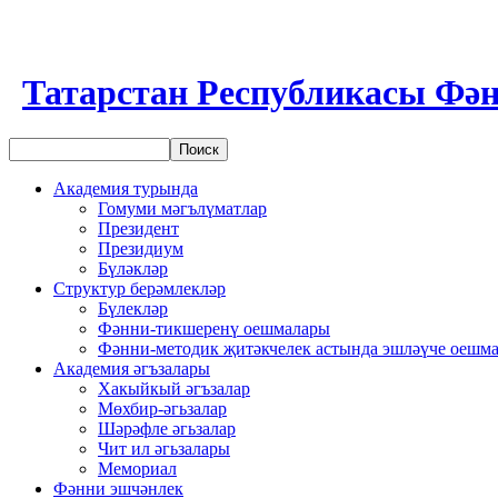
Татарстан Республикасы Фән
Академия турында
Гомуми мәгълүматлар
Президент
Президиум
Бүләкләр
Структур берәмлекләр
Бүлекләр
Фәнни-тикшеренү оешмалары
Фәнни-методик җитәкчелек астында эшләүче оешм
Академия әгъзалары
Хакыйкый әгъзалар
Мөхбир-әгьзалар
Шәрәфле әгьзалар
Чит ил әгьзалары
Мемориал
Фәнни эшчәнлек