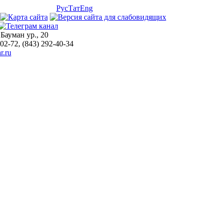
Рус
Тат
Eng
 Бауман ур., 20
-02-72, (843) 292-40-34
r.ru