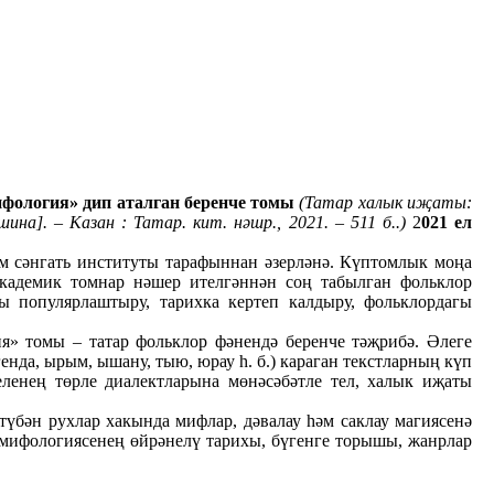
фология» дип аталган беренче томы
(Татар халык иҗаты:
шина]. – Казан : Татар. кит. нәшр., 2021. – 511 б..)
2
021 ел
м сәнгать институты тарафыннан әзерләнә. Күптомлык моңа
академик томнар нәшер ителгәннән соң табылган фольклор
ы популярлаштыру, тарихка кертеп калдыру, фольклордагы
я» томы – татар фольклор фәнендә беренче тәҗрибә. Әлеге
нда, ырым, ышану, тыю, юрау һ. б.) караган текстларның күп
енең төрле диалектларына мөнәсәбәтле тел, халык иҗаты
түбән рухлар хакында мифлар, дәвалау һәм саклау магиясенә
 мифологиясенең өйрәнелү тарихы, бүгенге торышы, жанрлар