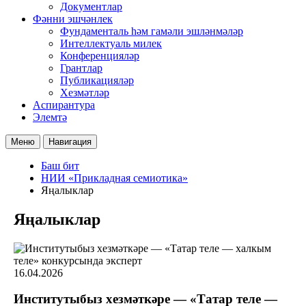
Документлар
Фәнни эшчәнлек
Фундаменталь һәм гамәли эшләнмәләр
Интеллектуаль милек
Конференцияләр
Грантлар
Публикацияләр
Хезмәтләр
Аспирантура
Элемтә
Меню
Навигация
Баш бит
НИИ «Прикладная семиотика»
Яңалыклар
Яңалыклар
16.04.2026
Институтыбыз хезмәткәре — «Татар теле —