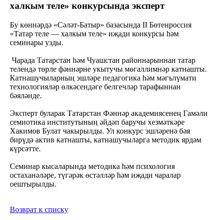
халкым теле» конкурсында эксперт
Бу көннәрдә «Сәләт-Батыр» базасында II Бөтенроссия
«Татар теле — халкым теле» иҗади конкурсы һәм
семинары узды.
Чарада Татарстан һәм Чуашстан районнарыннан татар
телендә төрле фәннәрне укытучы мөгаллимнәр катнашты.
Катнашучыларның эшләре педагогика һәм мәгълүмати
технологияләр өлкәсендәге белгечләр тарафыннан
бәяләнде.
Эксперт буларак Татарстан Фәннәр академиясенең Гамәли
семиотика институтының әйдәп баручы хезмәткәре
Хакимов Булат чакырылды. Ул конкурс эшләренә бәя
бирүдә актив катнашты, катнашучыларга методик ярдәм
күрсәтте.
Семинар кысаларында методика һәм психология
остаханәләре, түгәрәк өстәлләр һәм иҗади чаралар
оештырылды.
Возврат к списку