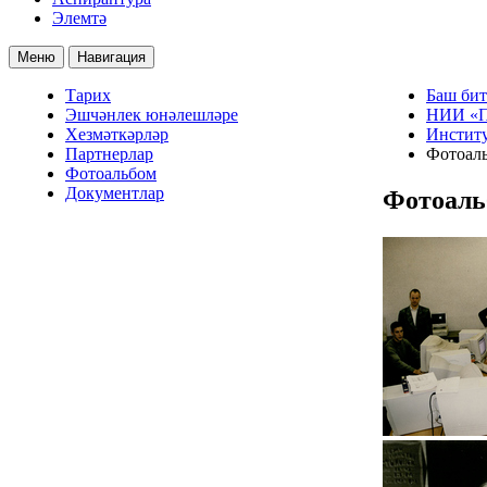
Элемтә
Меню
Навигация
Тарих
Баш бит
Эшчәнлек юнәлешләре
НИИ «П
Хезмәткәрләр
Институ
Партнерлар
Фотоал
Фотоальбом
Документлар
Фотоаль