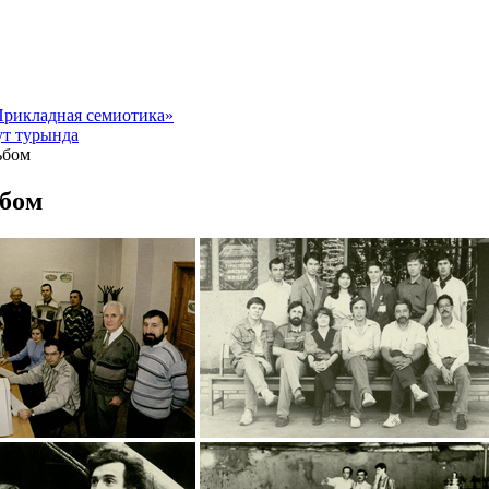
рикладная семиотика»
т турында
ьбом
бом