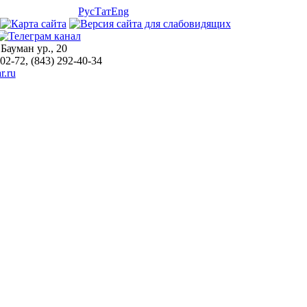
Рус
Тат
Eng
 Бауман ур., 20
-02-72, (843) 292-40-34
r.ru