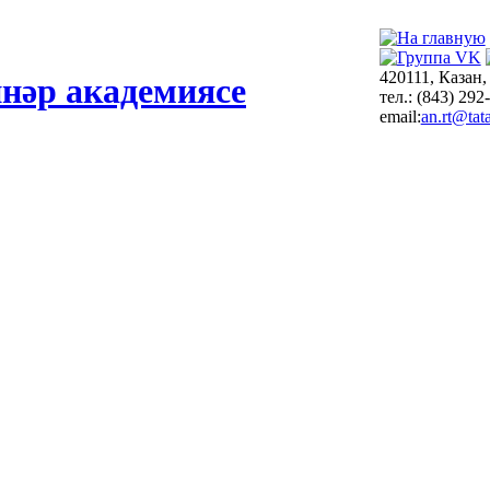
420111, Казан,
нәр академиясе
тел.: (843) 292
email:
an.rt@tata