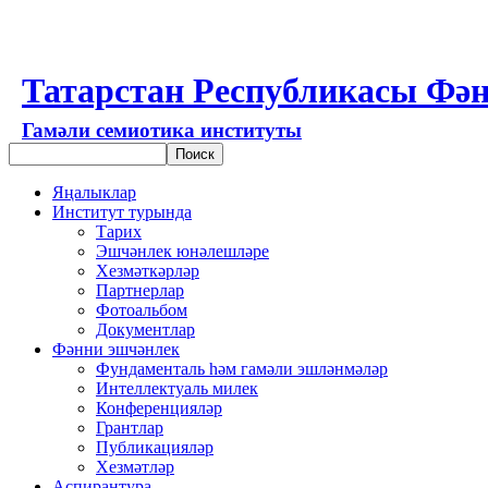
Татарстан Республикасы Фән
Гамәли семиотика институты
Яңалыклар
Институт турында
Тарих
Эшчәнлек юнәлешләре
Хезмәткәрләр
Партнерлар
Фотоальбом
Документлар
Фәнни эшчәнлек
Фундаменталь һәм гамәли эшләнмәләр
Интеллектуаль милек
Конференцияләр
Грантлар
Публикацияләр
Хезмәтләр
Аспирантура