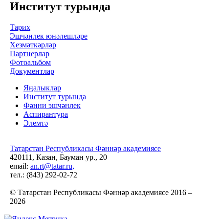
Институт турында
Тарих
Эшчәнлек юнәлешләре
Хезмәткәрләр
Партнерлар
Фотоальбом
Документлар
Яңалыклар
Институт турында
Фәнни эшчәнлек
Аспирантура
Элемтә
Татарстан Республикасы Фәннәр академиясе
420111, Казан, Бауман ур., 20
email:
an.rt@tatar.ru,
тел.: (843) 292-02-72
© Татарстан Республикасы Фәннәр академиясе 2016 –
2026