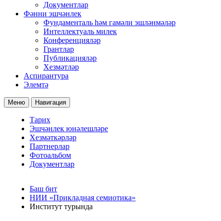
Документлар
Фәнни эшчәнлек
Фундаменталь һәм гамәли эшләнмәләр
Интеллектуаль милек
Конференцияләр
Грантлар
Публикацияләр
Хезмәтләр
Аспирантура
Элемтә
Меню
Навигация
Тарих
Эшчәнлек юнәлешләре
Хезмәткәрләр
Партнерлар
Фотоальбом
Документлар
Баш бит
НИИ «Прикладная семиотика»
Институт турында