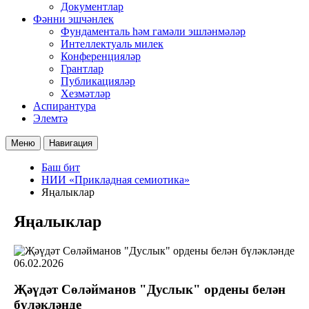
Документлар
Фәнни эшчәнлек
Фундаменталь һәм гамәли эшләнмәләр
Интеллектуаль милек
Конференцияләр
Грантлар
Публикацияләр
Хезмәтләр
Аспирантура
Элемтә
Меню
Навигация
Баш бит
НИИ «Прикладная семиотика»
Яңалыклар
Яңалыклар
06.02.2026
Җәүдәт Сөләйманов "Дуслык" ордены белән
бүләкләнде