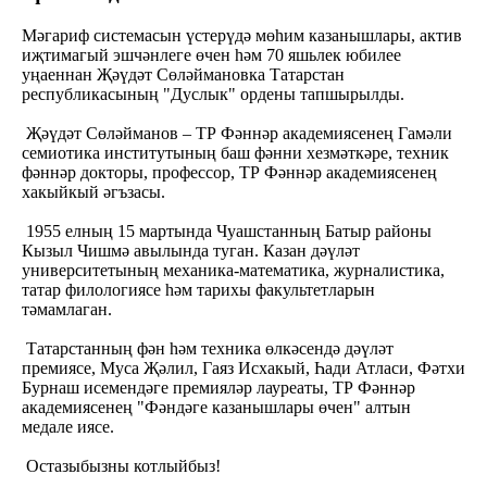
Мәгариф системасын үстерүдә мөһим казанышлары, актив
иҗтимагый эшчәнлеге өчен һәм 70 яшьлек юбилее
уңаеннан Җәүдәт Сөләймановка Татарстан
республикасының "Дуслык" ордены тапшырылды.
Җәүдәт Сөләйманов – ТР Фәннәр академиясенең Гамәли
семиотика институтының баш фәнни хезмәткәре, техник
фәннәр докторы, профессор, ТР Фәннәр академиясенең
хакыйкый әгъзасы.
1955 елның 15 мартында Чуашстанның Батыр районы
Кызыл Чишмә авылында туган. Казан дәүләт
университетының механика-математика, журналистика,
татар филологиясе һәм тарихы факультетларын
тәмамлаган.
Татарстанның фән һәм техника өлкәсендә дәүләт
премиясе, Муса Җәлил, Гаяз Исхакый, Һади Атласи, Фәтхи
Бурнаш исемендәге премияләр лауреаты, ТР Фәннәр
академиясенең "Фәндәге казанышлары өчен" алтын
медале иясе.
Остазыбызны котлыйбыз!