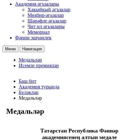
Академия әгъзалары
Хакыйкый әгъзалар
Мөхбир-әгьзалар
Шәрәфле әгьзалар
Чит ил әгьзалары
Мемориал
Фәнни эшчәнлек
Меню
Навигация
Медальләр
Исемле премияләр
Баш бит
Академия турында
Бүләкләр
Медальләр
Медальләр
Татарстан Республика Фәннәр
академиясенең алтын медале