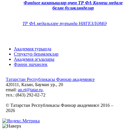
Фәндәге казанышлар өчен ТР ФА Көмеш медале
белән бүләкләнделәр
ТР ФА медальләре турында НИГЕЗЛӘМӘ
Академия турында
Структур берәмлекләр
Академия әгъзалары
Фәнни эшчәнлек
Татарстан Республикасы Фәннәр академиясе
420111, Казан, Бауман ур., 20
email:
an.rt@tatar.ru,
тел.: (843) 292-02-72
© Татарстан Республикасы Фәннәр академиясе 2016 –
2026