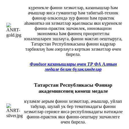
күренекле фәнни хезмәтләр, казанышлар һәм
ачышлар яисә гуманитар һәм табигый-техник
фәннәр өлкәсендә зур фәнни һәм практик
әһәмияткә ия хезмәтләр җыелмасы яки күренекле
фәнни-практик эшчәнлек, инновацион
экономика һәм фәннең приоритетлы
юнәлешләрен эшләүгә, фәнни мәктәп оештыруга,
Татарстан Республикасына фәнни кадрлар
тәрбияләү һәм әзерләүгә керткән хезмәтләр өчен
бирелә.
Фәндәге казанышлары өчен ТР ФА Алтын
медале белән бүләкләнделәр
Татарстан Республикасы Фәннәр
академиясенең көмеш медале
күләмле аерым фәнни хезмәтләр, ачышлар, уйлап
табулар, шулай ук бер тематикадагы фәнни
хезмәтләр сериясе яисә республикадагы нәтиҗәле
фәнни-практик яки фәнни-оештыру эшчәнлеге
өчен бирелә.