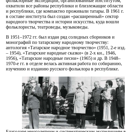
фольклорные экспедиции, организованные Институтом,
охватили все районы республики и близлежащие области
и республики, где компактно проживали татары. В 1961 г.
в составе института был создан «расширенный» сектор
народного творчества и истории искусства, куда вошли
фольклористы, театроведы, музыковеды.
В 1951–1972 гг. был издан ряд солидных сборников и
монографий по татарскому народному творчеству:
антология «Татарское народное творчество» (1951, 2-е изд.
– 1954), «Татарские народные сказки» (в 2-х кн., 1946,
1956), «Татарские народные песни» (1965) и др. В 1948–
1970-е гг. в отделе велась активная работа по собиранию,
изучению и изданию русского фольклора в республике.
Благодаря многолетним и систематическим экспедициям в