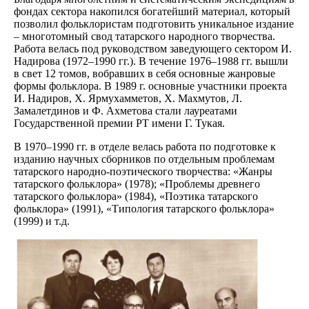
фондах сектора накопился богатейший материал, который
позволил фольклористам подготовить уникальное издание
– многотомный свод татарского народного творчества.
Работа велась под руководством заведующего сектором И.
Надирова (1972–1990 гг.). В течение 1976–1988 гг. вышли
в свет 12 томов, вобравших в себя основные жанровые
формы фольклора. В 1989 г. основные участники проекта
И. Надиров, X. Ярмухамметов, X. Махмутов, Л.
Замалетдинов и Ф. Ахметова стали лауреатами
Государственной премии РТ имени Г. Тукая.
В 1970–1990 гг. в отделе велась работа по подготовке к
изданию научных сборников по отдельным проблемам
татарского народно-поэтического творчества: «Жанры
татарского фольклора» (1978); «Проблемы древнего
татарского фольклора» (1984), «Поэтика татарского
фольклора» (1991), «Типология татарского фольклора»
(1999) и т.д.