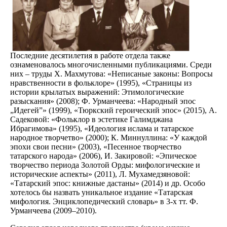
Последние десятилетия в работе отдела также
ознаменовалось многочисленными публикациями. Среди
них – труды X. Махмутова: «Неписаные законы: Вопросы
нравственности в фольклоре» (1995), «Страницы из
истории крылатых выражений: Этимологические
разыскания» (2008); Ф. Урманчеева: «Народный эпос
„Идегей”» (1999), «Тюркский героический эпос» (2015), А.
Садековой: «Фольклор в эстетике Галимджана
Ибрагимова» (1995), «Идеология ислама и татарское
народное творчетво» (2000); К. Миннуллина: «У каждой
эпохи свои песни» (2003), «Песенное творчество
татарского народа» (2006), И. Закировой: «Эпическое
творчество периода Золотой Орды: мифологические и
исторические аспекты» (2011), Л. Мухамедзяновой:
«Татарский эпос: книжные дастаны» (2014) и др. Особо
хотелось бы назвать уникальное издание «Татарская
мифология. Энциклопедический словарь» в 3-х тт. Ф.
Урманчеева (2009–2010).