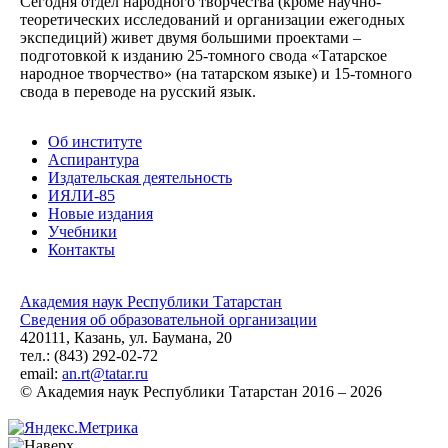
Сегодня отдел народного творчества (кроме научно-
теоретических исследований и организации ежегодных
экспедиций) живет двумя большими проектами –
подготовкой к изданию 25-томного свода «Татарское
народное творчество» (на татарском языке) и 15-томного
свода в переводе на русский язык.
Об институте
Аспирантура
Издательская деятельность
ИЯЛИ-85
Новые издания
Учебники
Контакты
Академия наук Республики Татарстан
Сведения об образовательной организации
420111, Казань, ул. Баумана, 20
тел.: (843) 292-02-72
email:
an.rt@tatar.ru
© Академия наук Республики Татарстан 2016 – 2026