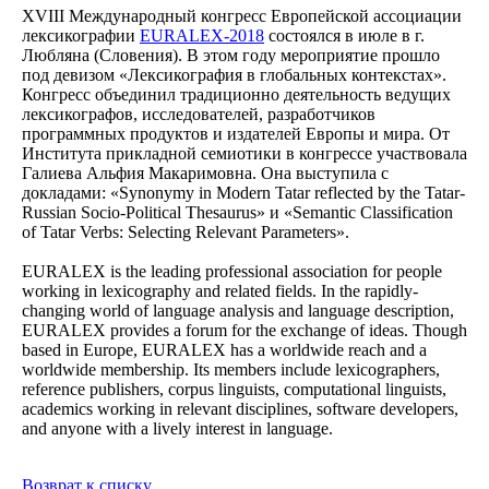
XVIII Международный конгресс Европейской ассоциации
лексикографии
EURALEX-2018
состоялся в июле в г.
Любляна (Словения). В этом году мероприятие прошло
под девизом «Лексикография в глобальных контекстах».
Конгресс объединил традиционно деятельность ведущих
лексикографов, исследователей, разработчиков
программных продуктов и издателей Европы и мира. От
Института прикладной семиотики в конгрессе участвовала
Галиева Альфия Макаримовна. Она выступила с
докладами: «Synonymy in Modern Tatar reflected by the Tatar-
Russian Socio-Political Thesaurus» и «Semantic Classification
of Tatar Verbs: Selecting Relevant Parameters».
EURALEX is the leading professional association for people
working in lexicography and related fields. In the rapidly-
changing world of language analysis and language description,
EURALEX provides a forum for the exchange of ideas. Though
based in Europe, EURALEX has a worldwide reach and a
worldwide membership. Its members include lexicographers,
reference publishers, corpus linguists, computational linguists,
academics working in relevant disciplines, software developers,
and anyone with a lively interest in language.
Возврат к списку