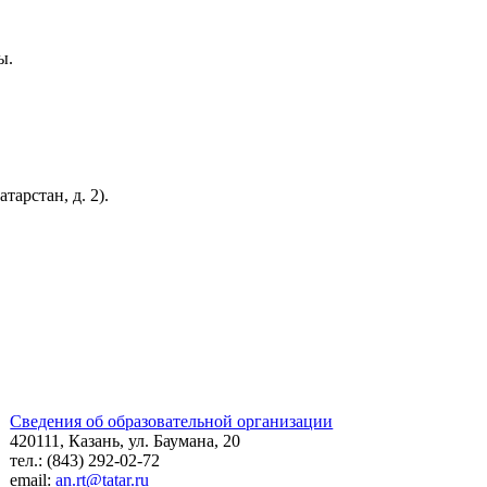
ты.
арстан, д. 2).
Сведения об образовательной организации
420111, Казань, ул. Баумана, 20
тел.: (843) 292-02-72
email:
an.rt@tatar.ru