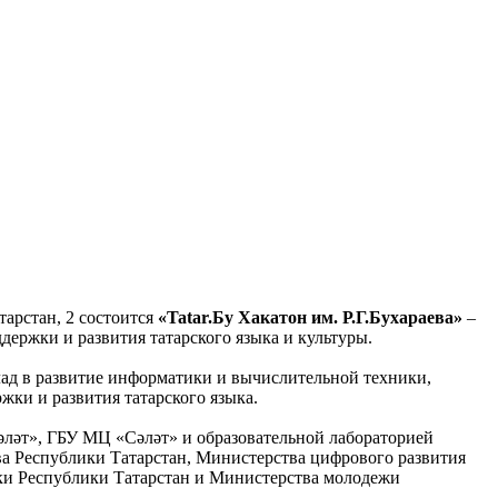
арстан, 2 состоится
«Tatar.Бу Хакатон им. Р.Г.Бухараева»
–
держки и развития татарского языка и культуры.
клад в развитие информатики и вычислительной техники,
жки и развития татарского языка.
әт», ГБУ МЦ «Сәләт» и образовательной лабораторией
а Республики Татарстан, Министерства цифрового развития
уки Республики Татарстан и Министерства молодежи