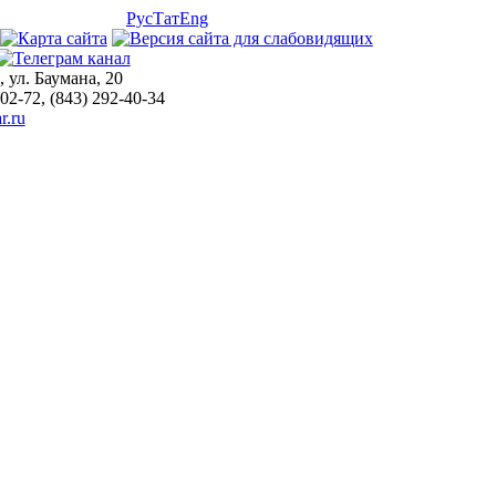
Рус
Тат
Eng
, ул. Баумана, 20
-02-72, (843) 292-40-34
r.ru