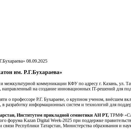
08.09.2025
катон им. Р.Г.Бухараева»
 межкультурной коммуникации КФУ по адресу г. Казань, ул. Тат
s», направленный на создание инновационных IT-решений для под
мяти о профессоре Р.Г. Бухараеве, о крупном ученом, внёсшем в
, в разработку информационных систем и технологий для поддер
арстан, Институтом прикладной семиотики АН РТ,
ТРМФ «Сәл
о форума Kazan Digital Week-2025 при поддержке правительств
 связи Республики Татарстан, Министерства образования и на