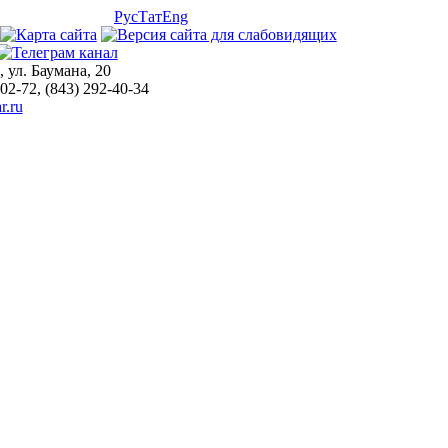
Рус
Тат
Eng
, ул. Баумана, 20
-02-72, (843) 292-40-34
r.ru