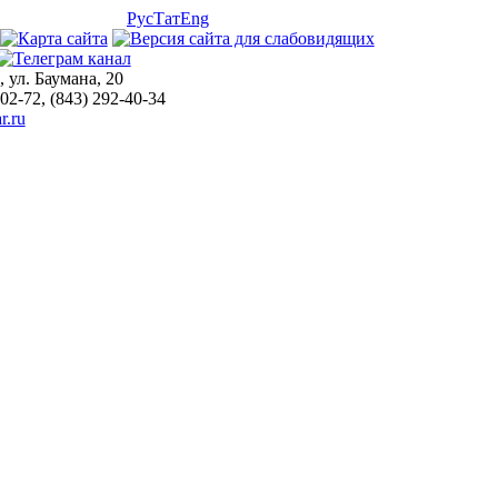
Рус
Тат
Eng
, ул. Баумана, 20
-02-72, (843) 292-40-34
r.ru