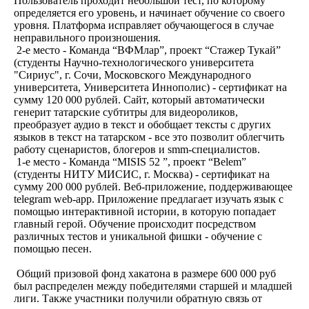
Пользователь проходит небольшой тест, по которому
определяется его уровень, и начинает обучение со своего
уровня. Платформа исправляет обучающегося в случае
неправильного произношения.
2-е место - Команда “ВФМлар”, проект “Стажер Тукай”
(студенты Научно-технологического университета
"Сириус", г. Сочи, Московского Международного
университета, Университета Иннополис) - сертификат на
сумму 120 000 рублей. Сайт, который автоматически
генерит татарские субтитры для видеороликов,
преобразует аудио в текст и обобщает тексты с других
языков в текст на татарском - все это позволит облегчить
работу сценаристов, блогеров и smm-специалистов.
1-е место - Команда “MISIS 52 ”, проект “Belem”
(студенты НИТУ МИСИС, г. Москва) - сертификат на
сумму 200 000 рублей. Веб-приложение, поддерживающее
telegram web-app. Приложение предлагает изучать язык с
помощью интерактивной истории, в которую попадает
главный герой. Обучение происходит посредством
различных тестов и уникальной фишки - обучение с
помощью песен.
Общий призовой фонд хакатона в размере 600 000 руб
был распределен между победителями старшей и младшей
лиги. Также участники получили обратную связь от