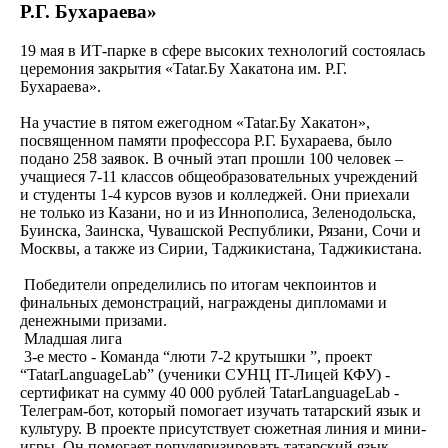
Р.Г. Бухараева»
19 мая в ИТ-парке в сфере высоких технологий состоялась
церемония закрытия «Tatar.Бу Хакатона им. Р.Г.
Бухараева».
На участие в пятом ежегодном «Tatar.Бу Хакатон»,
посвященном памяти профессора Р.Г. Бухараева, было
подано 258 заявок. В очный этап прошли 100 человек –
учащиеся 7-11 классов общеобразовательных учреждений
и студенты 1-4 курсов вузов и колледжей. Они приехали
не только из Казани, но и из Иннополиса, Зеленодольска,
Буинска, Заинска, Чувашской Республики, Рязани, Сочи и
Москвы, а также из Сирии, Таджикистана, Таджикистана.
Победители определились по итогам чекпоинтов и
финальных демонстраций, награждены дипломами и
денежными призами.
Младшая лига
3-е место - Команда “люти 7-2 крутышки ”, проект
“TatarLanguageLab” (ученики СУНЦ IT-Лицей КФУ) -
сертификат на сумму 40 000 рублей TatarLanguageLab -
Телеграм-бот, который помогает изучать татарский язык и
культуру. В проекте присутствует сюжетная линия и мини-
игры. Он помогает популяризировать татарский язык