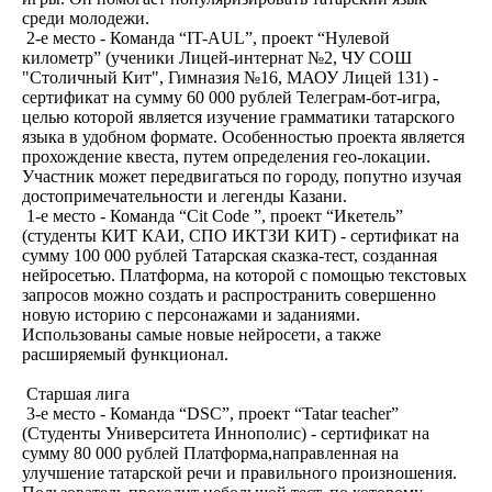
среди молодежи.
2-е место - Команда “IT-AUL”, проект “Нулевой
километр” (ученики Лицей-интернат №2, ЧУ СОШ
"Столичный Кит", Гимназия №16, МАОУ Лицей 131) -
сертификат на сумму 60 000 рублей Телеграм-бот-игра,
целью которой является изучение грамматики татарского
языка в удобном формате. Особенностью проекта является
прохождение квеста, путем определения гео-локации.
Участник может передвигаться по городу, попутно изучая
достопримечательности и легенды Казани.
1-е место - Команда “Cit Code ”, проект “Икетель”
(студенты КИТ КАИ, СПО ИКТЗИ КИТ) - сертификат на
сумму 100 000 рублей Татарская сказка-тест, созданная
нейросетью. Платформа, на которой с помощью текстовых
запросов можно создать и распространить совершенно
новую историю с персонажами и заданиями.
Использованы самые новые нейросети, а также
расширяемый функционал.
Старшая лига
3-е место - Команда “DSC”, проект “Tatar teacher”
(Студенты Университета Иннополис) - сертификат на
сумму 80 000 рублей Платформа,направленная на
улучшение татарской речи и правильного произношения.