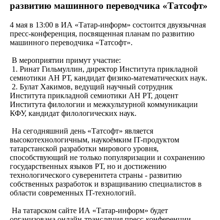
развитию машинного переводчика «Татсофт»
4 мая в 13:00 в ИА «Татар-информ» состоится двуязычная
пресс-конференция, посвященная планам по развитию
машинного переводчика «Татсофт».
В мероприятии примут участие:
1. Ринат Гильмуллин, директор Института прикладной
семиотики АН РТ, кандидат физико-математических наук.
2. Булат Хакимов, ведущий научный сотрудник
Института прикладной семиотики АН РТ, доцент
Института филологии и межкультурной коммуникации
КФУ, кандидат филологических наук.
На сегодняшний день «Татсофт» является
высокотехнологичным, наукоёмким IT-продуктом
татарстанской разработки мирового уровня,
способствующий не только популяризации и сохранению
государственных языков РТ, но и достижению
технологического суверенитета страны - развитию
собственных разработок и взращиванию специалистов в
области современных IT-технологий.
На татарском сайте ИА «Татар-информ» будет
организована онлайн-трансляция пресс-конференции.