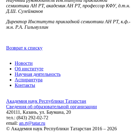
Научный руководитель Института прикладной
семиотики АН РТ, академик АН РТ, профессор КФУ, д.т.н.
Д.Ш. Сулейманов
Директор Института прикладной семиотики АН РТ, к.ф.-
м.н. Р.А. Гильмуллин
Возврат к списку
Новости
Об институте
Научная деятельность
Аспирантура
Контакты
Академия наук Республики Татарстан
Сведения об образовательной организации
420111, Казань, ул. Баумана, 20
тел.: (843) 292-02-72
email:
an.rt@tatar.ru
© Академия наук Республики Татарстан 2016 – 2026