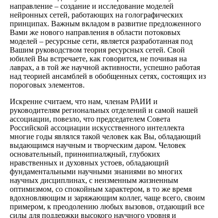
направление – создание и исследование моделей
нейронных сетей, работающих на голографических
принципах. Важным вкладом в развитие предложенного
Вами же нового направления в области потоковых
моделей – ресурсные сети, является разработанная под
Вашим руководством теория ресурсных сетей. Свой
юбилей Вы встречаете, как говорится, не почивая на
лаврах, а в той же научной активности, успешно работая
над теорией ансамблей в обобщенных сетях, состоящих из
пороговых элементов.
Искренне считаем, что нам, членам РАИИ и
руководителям региональных отделений и самой нашей
ассоциации, повезло, что председателем Совета
Российской ассоциации искусственного интеллекта
многие годы являлся такой человек как Вы, обладающий
выдающимся научным и творческим даром. Человек
основательный, принөипиалҗный, глубоких
нравственных и духовных устоев, обладающий
фундаментальными научными знаниями во многих
научных дисциплинах, с неизменным жизненным
оптимизмом, со спокойным характером, в то же время
вдохновляющим и заряжающим коллег, чаще всего, своим
примером, к преодолению любых вызовов, отдающий все
силы для поддержки высокого научного уровня и