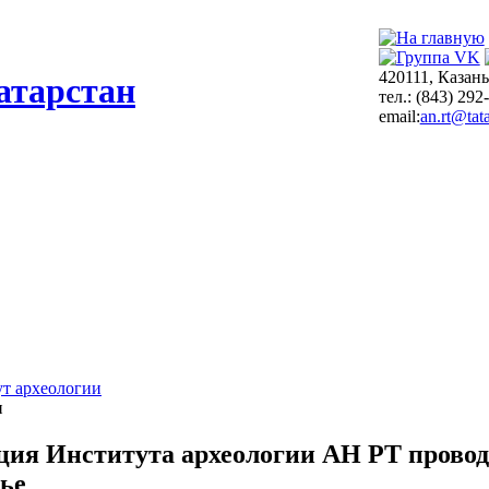
420111, Казань
атарстан
тел.: (843) 292
email:
an.rt@tata
т археологии
и
ция Института археологии АН РТ провод
ье