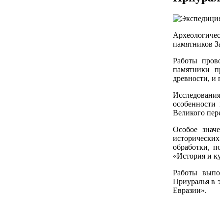
Археологичес
памятников З
Работы пров
памятники п
древности, и
Исследования
особенности 
Великого пер
Особое знач
исторически
обработки, п
«История и к
Работы выпо
Приуралья в 
Евразии».