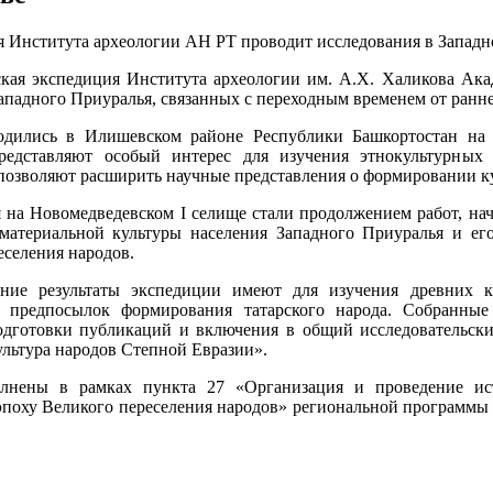
кая экспедиция Института археологии им. А.Х. Халикова Ака
ападного Приуралья, связанных с переходным временем от ранне
одились в Илишевском районе Республики Башкортостан на 
редставляют особый интерес для изучения этнокультурных 
 позволяют расширить научные представления о формировании ку
 на Новомедведевском I селище стали продолжением работ, нач
материальной культуры населения Западного Приуралья и ег
еселения народов.
ение результаты экспедиции имеют для изучения древних к
х предпосылок формирования татарского народа. Собранные
одготовки публикаций и включения в общий исследовательск
ультура народов Степной Евразии».
лнены в рамках пункта 27 «Организация и проведение исто
эпоху Великого переселения народов» региональной программы 