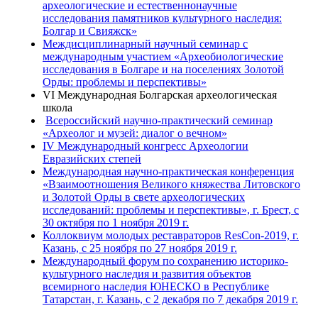
археологические и естественнонаучные
исследования памятников культурного наследия:
Болгар и Свияжск»
Междисциплинарный научный семинар с
международным участием «Археобиологические
исследования в Болгаре и на поселениях Золотой
Орды: проблемы и перспективы»
VI Международная Болгарская археологическая
школа
Всероссийский научно-практический семинар
«Археолог и музей: диалог о вечном»
IV Международный конгресс Археологии
Евразийских степей
Международная научно-практическая конференция
«Взаимоотношения Великого княжества Литовского
и Золотой Орды в свете археологических
исследований: проблемы и перспективы», г. Брест, с
30 октября по 1 ноября 2019 г.
Коллоквиум молодых реставраторов ResCon-2019, г.
Казань, с 25 ноября по 27 ноября 2019 г.
Международный форум по сохранению историко-
культурного наследия и развития объектов
всемирного наследия ЮНЕСКО в Республике
Татарстан, г. Казань, с 2 декабря по 7 декабря 2019 г.