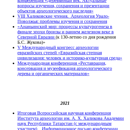
конференция «Деревянный век. Актуальные
вопросы изучения, сохранения и презентации
объектов археологического наследия»
VIII Халиковские чтения. Археология Урало-
Поволжья: проблемы изучения и сохранения
«Ананьинский мир: процессы культурогенеза в
финале эпохи бронзы и раннем железном веке в
Северной Евразии
(к 130-летию со дня рождения
Б.С. Жукова)»
V Международный конгресс археологии
евразийских степей «Евразийская степная
цивилизация: человек и историко-культурная среда»
Международная конференция «Реставрация,
консервация и музеефикация археологического
дерева и органических материалов»
2021
Итоговая Всероссийская научная конференция
Института археологии им. А. Х. Халикова Академии
наук Республики Татарстан (с международным
участием)
Информационное письмо конференции