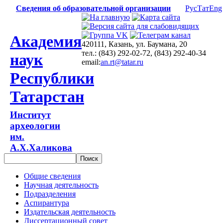
Сведения об образовательной организации
Рус
Тат
Eng
Академия
420111, Казань, ул. Баумана, 20
тел.: (843) 292-02-72, (843) 292-40-34
наук
email:
an.rt@tatar.ru
Республики
Татарстан
Институт
археологии
им.
А.Х.Халикова
Общие сведения
Научная деятельность
Подразделения
Аспирантура
Издательская деятельность
Диссертационный совет