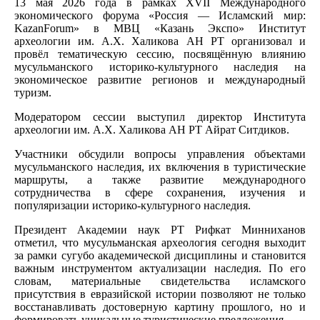
13 мая 2026 года в рамках XVII Международного
экономического форума «Россия — Исламский мир:
KazanForum» в МВЦ «Казань Экспо» Институт
археологии им. А.Х. Халикова АН РТ организовал и
провёл тематическую сессию, посвящённую влиянию
мусульманского историко-культурного наследия на
экономическое развитие регионов и международный
туризм.
Модератором сессии выступил директор Института
археологии им. А.Х. Халикова АН РТ Айрат Ситдиков.
Участники обсудили вопросы управления объектами
мусульманского наследия, их включения в туристические
маршруты, а также развитие международного
сотрудничества в сфере сохранения, изучения и
популяризации историко-культурного наследия.
Президент Академии наук РТ Рифкат Минниханов
отметил, что мусульманская археология сегодня выходит
за рамки сугубо академической дисциплины и становится
важным инструментом актуализации наследия. По его
словам, материальные свидетельства исламского
присутствия в евразийской истории позволяют не только
восстанавливать достоверную картину прошлого, но и
формировать уникальные туристические предложения.