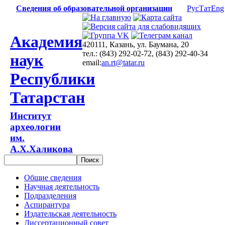
Сведения об образовательной организации
Рус
Тат
Eng
Академия
420111, Казань, ул. Баумана, 20
тел.: (843) 292-02-72, (843) 292-40-34
наук
email:
an.rt@tatar.ru
Республики
Татарстан
Институт
археологии
им.
А.Х.Халикова
Общие сведения
Научная деятельность
Подразделения
Аспирантура
Издательская деятельность
Диссертационный совет