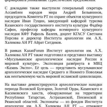
С докладами также выступили генеральный секретарь
Ассамблеи народов мира Андрей Бельянинов,
председатель Комитета РТ по охране объектов культурного
наследия Иван Гущин, заведующий кафедрой туризма
Казанского государственного института культуры Фадбир
Сафин, профессор кафедры всемирного культурного
наследия КФУ Рафаэль Валеев, доцент КГАСУ Светлана
Персова и директор Института археологии им. А.Х.
Халикова АН РТ Айрат Ситдиков.
В рамках KazanForum Институт археологии им. А.Х.
Халикова АН РТ также подготовил и представил выставку
«Мусульманское археологическое наследие России в
мировой культуре». Экспозиция развёрнута в МВЦ
«Казань Экспо». Её цель — представить мусульманское
археологическое наследие Среднего и Нижнего Поволжья
как неотъемлемую часть мировой исламской цивилизации.
На выставке демонстрируются археологические находки
периода Волжской Булгарии, Золотой Орды, Казанского и
Касимовского ханств, обнаруженные на территории
Республики Татарстан, Астраханской, Пензенской и
Рязанской областей. Экспонаты — из фондов Института
археологии им. А.Х. Халикова АН РТ — отражают