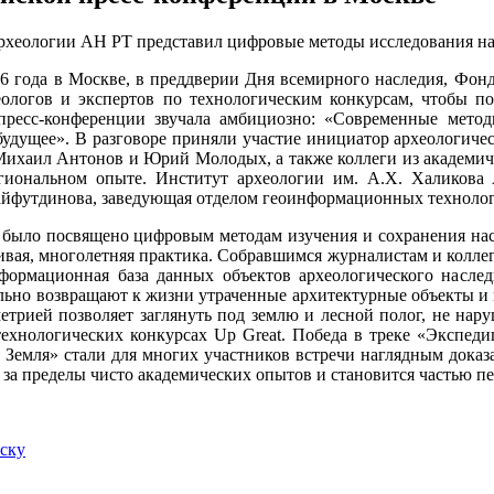
26 года в Москве, в преддверии Дня всемирного наследия, Фон
ологов и экспертов по технологическим конкурсам, чтобы по
пресс-конференции звучала амбициозно: «Современные метод
будущее». В разговоре приняли участие инициатор археологиче
хаил Антонов и Юрий Молодых, а также коллеги из академиче
егиональном опыте. Институт археологии им. А.Х. Халикова
йфутдинова, заведующая отделом геоинформационных техноло
было посвящено цифровым методам изучения и сохранения насле
вая, многолетняя практика. Собравшимся журналистам и коллега
формационная база данных объектов археологического насле
льно возвращают к жизни утраченные архитектурные объекты и 
етрией позволяет заглянуть под землю и лесной полог, не нар
технологических конкурсах Up Great. Победа в треке «Экспед
 Земля» стали для многих участников встречи наглядным доказа
 за пределы чисто академических опытов и становится частью п
иску