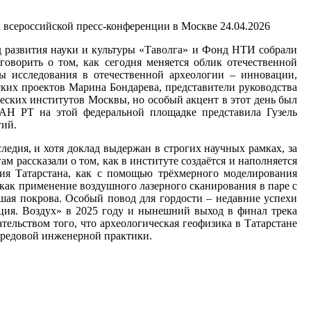
24.04.2026
д развития науки и культуры «Таволга» и Фонд НТИ собрали
говорить о том, как сегодня меняется облик отечественной
ы исследования в отечественной археологии – инновации,
ских проектов Марина Бондарева, представители руководства
ских институтов Москвы, но особый акцент в этот день был
 АН РТ на этой федеральной площадке представила Гузель
гий.
дия, и хотя доклад выдержан в строгих научных рамках, за
м рассказали о том, как в институте создаётся и наполняется
дия Татарстана, как с помощью трёхмерного моделирования
как применение воздушного лазерного сканирования в паре с
ушая покрова. Особый повод для гордости – недавние успехи
иция. Воздух» в 2025 году и нынешний выход в финал трека
тельством того, что археологическая геофизика в Татарстане
ередовой инженерной практики.