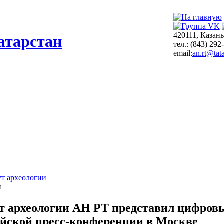
420111, Казань
атарстан
тел.: (843) 292
email:
an.rt@tata
т археологии
и
т археологии АН РТ представил цифровы
ийской пресс-конференции в Москве