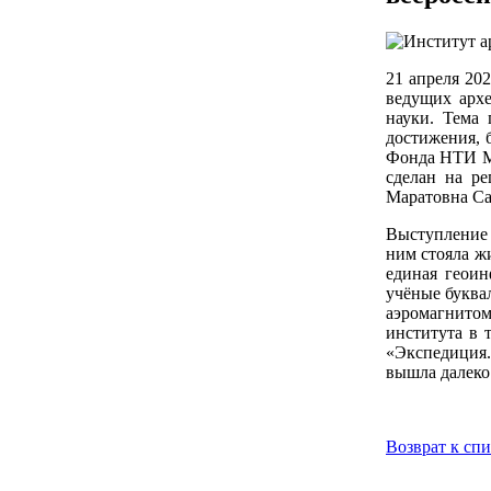
21 апреля 20
ведущих архе
науки. Тема 
достижения, 
Фонда НТИ Ми
сделан на р
Маратовна Са
Выступление 
ним стояла жи
единая геоин
учёные буква
аэромагнитом
института в 
«Экспедиция.
вышла далеко
Возврат к сп