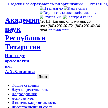
Сведения об образовательной организации
Рус
Тат
Eng
Академия
420111, Казань, ул. Баумана, 20
тел.: (843) 292-02-72, (843) 292-40-34
наук
email:
an.rt@tatar.ru
Республики
Татарстан
Институт
археологии
им.
А.Х.Халикова
Общие сведения
Научная деятельность
Подразделения
Аспирантура
Издательская деятельность
Диссертационный совет