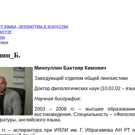
т языка, литературы и искусства
итуте
ра
ники
ин_Б.
Миннул
лин Бахтия
р Кимович
Заведующий отделом общей лингвистики
Доктор филологических наук (10.02.02 – яз
Научная биография:
2003 – 2008 гг. –
высшее образован
востоковедения. Специальность – «
Филоло
ературы
, английского языка
.
 гг. – аспирантура при ИЯЛИ им. Г. Ибрагимова АН РТ п