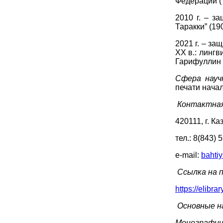
Федерации (т
2010 г. – з
Таракки” (1
2021 г. – за
XX в.: лингв
Гарифуллин
Сфера науч
печати начал
Контактная
420111, г. Ка
тел
.: 8(843) 
e-mail:
bahti
Ссылка на 
https://elibr
Основные н
Монографи