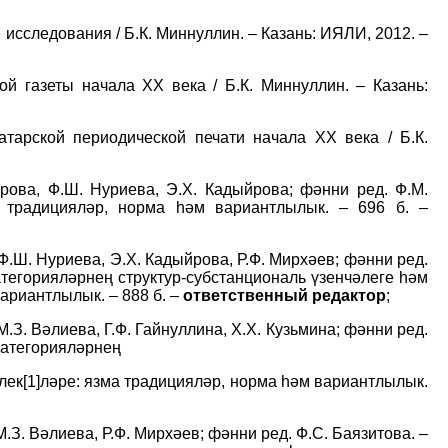
 исследования / Б.К. Миннуллин. – Казань: ИЯЛИ, 2012. –
й газеты начала ХХ века / Б.К. Миннуллин. – Казань:
атарской периодической печати начала ХХ века / Б.К.
ирова, Ф.Ш. Нуриева, Э.Х. Кадыйрова; фәнни ред. Ф.М.
а традицияләр, норма һәм вариантлылык. – 696 б. –
, Ф.Ш. Нуриева, Э.Х. Кадыйрова, Р.Ф. Мирхәев; фәнни ред.
категорияләрнең структур-субстанциональ үзенчәлеге һәм
ариантлылык. – 888 б. –
ответственный редактор
;
М.З. Вәлиева, Г.Ф. Гайнуллина, Х.Х. Кузьмина; фәнни ред.
к категорияләрнең
лек
[1]
ләре: язма традицияләр, норма һәм вариантлылык.
М.З. Вәлиева, Р.Ф. Мирхәев; фәнни ред. Ф.С. Баязитова. –