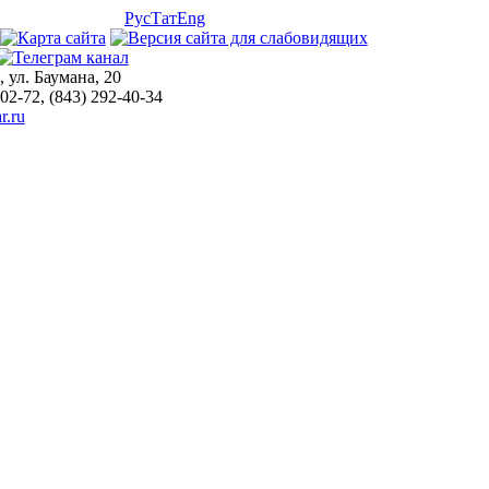
Рус
Тат
Eng
, ул. Баумана, 20
-02-72, (843) 292-40-34
r.ru