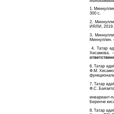
1. Миннуллин
300 с.
2. Миннулли
ИЯЛИ, 2019. 
3. Миннулли
Миннуллин. –
4. Татар ә
Хисамова. 
ответствен
6. Татар әдә
Ф.М. Хисамов
функциональ
7. Татар әдә
Ф.С. Баязито
инвариант-п
Беренче кисә
8. Татар әдә