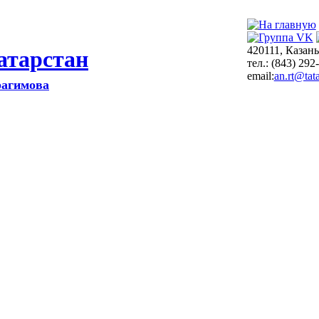
420111, Казань
атарстан
тел.: (843) 292
email:
an.rt@tata
рагимова