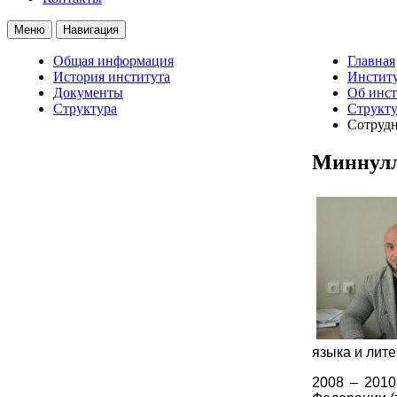
Меню
Навигация
Общая информация
Главная
История института
Институ
Документы
Об инст
Структура
Структу
Сотруд
Миннулл
языка и лит
2008 – 2010