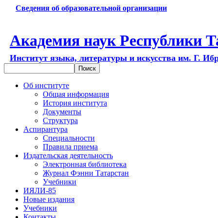
Сведения об образовательной организации
Академия наук Республики Т
Институт языка, литературы и искусства им. Г. Иб
Об институте
Общая информация
История института
Документы
Структура
Аспирантура
Специальности
Правила приема
Издательская деятельность
Электронная библиотека
Журнал Фэнни Татарстан
Учебники
ИЯЛИ-85
Новые издания
Учебники
Контакты