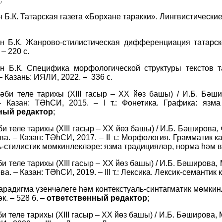
 Б.К. Татарская газета «Борхане таракки». Лингвистические
н Б.К. Жанрово-стилистическая дифференциация татарско
– 220 с.
н Б.К. Специфика морфологической структуры текстов т
 Казань: ИЯЛИ, 2022. – 336 с.
дәби теле тарихы (XIII гасыр – XX йөз башы) / И.Б. Бәш
– Казан: ТӘһСИ, 2015. – I т.: Фонетика. Графика: язм
ный редактор
;
би теле тарихы (ХIII гасыр – ХХ йөз башы) / И.Б. Бәширова
а. – Казан: ТӘһСИ, 2017. – II т.: Морфология. Грамматик 
-стилистик мөмкинлекләре: язма традицияләр, норма һәм в
би теле тарихы (XIII гасыр – XX йөз башы) / И.Б. Бәширова, 
ва. – Казан: ТӘһСИ, 2019. – III т.: Лексика. Лексик-семанти
арадигма үзенчәлеге һәм контекстуаль-синтагматик мөмкин
к. – 528 б. –
ответственный редактор
;
би теле тарихы (XIII гасыр – XX йөз башы) / И.Б. Бәширова, 