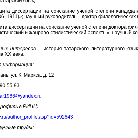
атарский язык).
ащита диссертации на соискание ученой степени кандида
906–1911)»; научный руководитель – доктор филологических
щита диссертации на соискание ученой степени доктора фил
истический и жанрово-стилистический аспекты»; научный ко
ных интересов
–
история татарского литературного язык
а ХХ века.
 информация:
зань, ул. К. Маркса, д. 12
590-55-93
yar1986@yandex.ru
профиль в РИНЦ:
ary.ru/author_profile.asp?id=592843
аучные труды:
и
: