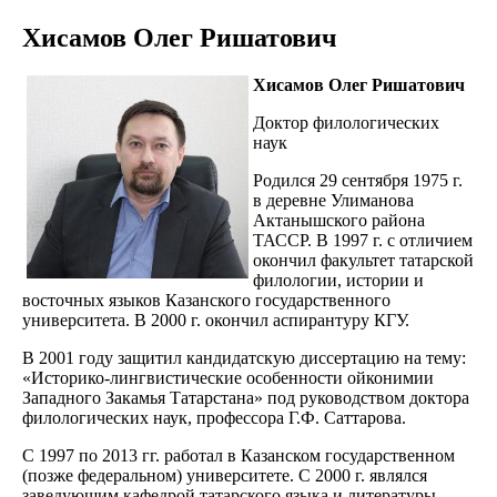
Хисамов Олег Ришатович
Хисамов Олег Ришатович
Доктор филологических
наук
Родился 29 сентября 1975 г.
в деревне Улиманова
Актанышского района
ТАССР. В 1997 г. с отличием
окончил факультет татарской
филологии, истории и
восточных языков Казанского государственного
университета. В 2000 г. окончил аспирантуру КГУ.
В 2001 году защитил кандидатскую диссертацию на тему:
«Историко-лингвистические особенности ойконимии
Западного Закамья Татарстана» под руководством доктора
филологических наук, профессора Г.Ф. Саттарова.
С 1997 по 2013 гг. работал в Казанском государственном
(позже федеральном) университете. С 2000 г. являлся
заведующим кафедрой татарского языка и литературы