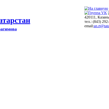
420111, Казань
атарстан
тел.: (843) 292
email:
an.rt@tata
рагимова