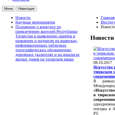
Меню
Навигация
Новости
Главная
Научные мероприятия
Институ
Положение о конкурсе по
Новост
привлечению жителей Республики
Татарстан к выявлению ошибок в
Новости
названиях и надписях на вывесках,
информационных табличках,
топографических обозначениях,
дорожных указателях и на аншлагах
жилых домов на татарском языке
08.10.2017
Искусство 
тюркском м
современно
В рамках
Междунаро
«Искусство
в тюркско
современ
однодневн
поездка в 
РТ.