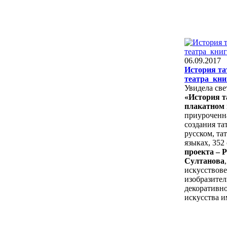
06.09.2017
История та
театра_кни
Увидела све
«История т
плакатном 
приуроченн
создания тат
русском, та
языках, 352 
проекта – 
Султанова
искусствове
изобразител
декоративн
искусства им