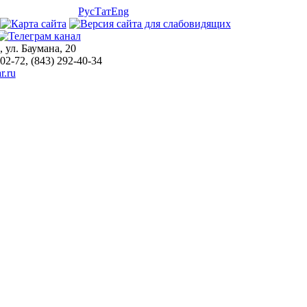
Рус
Тат
Eng
, ул. Баумана, 20
-02-72, (843) 292-40-34
r.ru