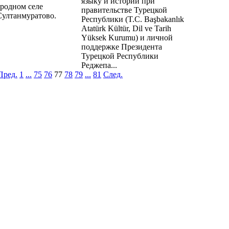
языку и истории при
родном селе
правительстве Турецкой
Султанмуратово.
Республики (T.C. Başbakanlık
Atatürk Kültür, Dil ve Tarih
Yüksek Kurumu) и личной
поддержке Президента
Турецкой Республики
Реджепа...
Пред.
1
...
75
76
77
78
79
...
81
След.