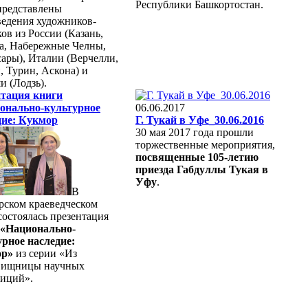
Республики Башкортостан.
представлены
ведения художников-
ов из России (Казань,
а, Набережные Челны,
ары), Италии (Верчелли,
 Турин, Аскона) и
 (Лодзь).
нтация книги
онально-культурное
06.06.2017
дие: Кукмор
Г. Тукай в Уфе_30.06.2016
30 мая 2017 года прошли
торжественные мероприятия,
посвященные 105-летию
приезда Габдуллы Тукая в
Уфу
.
В
рском краеведческом
состоялась презентация
«Национально-
урное наследие:
ор»
из серии «Из
вищницы научных
диций».