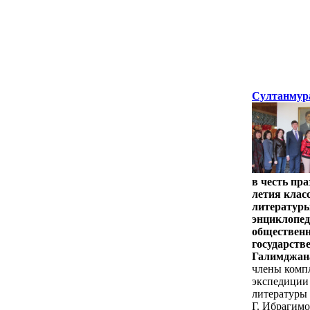
Султанмур
в честь
пра
летия клас
литературы
энциклопед
общественн
государств
Галимджан
члены комп
экспедиции 
литературы 
Г. Ибрагим