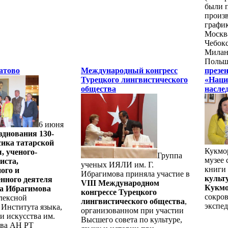
были 
произ
график
Москв
Чебокс
Милан,
Польши
атово
Международный конгресс
презе
Турецкого лингвистического
«Наци
общества
насле
6 июня
зднования 130-
сика татарской
Кукмо
, ученого-
Группа
музее 
иста,
ученых ИЯЛИ им. Г.
книги
ого и
Ибрагимова приняла участие в
культ
енного деятеля
VIII Международном
Кукм
а Ибрагимова
конгрессе Турецкого
сокро
лексной
лингвистического общества
,
экспе
Института языка,
организованном при участии
и искусства им.
Высшего совета по культуре,
ова АН РТ