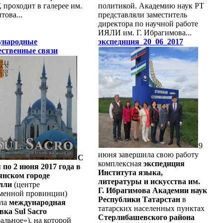
 проходит в галерее им.
политикой. Академию наук РТ
това...
представляли заместитель
директора по научной работе
ИЯЛИ им. Г. Ибрагимова...
ународные
экспедиция_20_06_2017
ественные связи
9
июня завершила свою работу
С
комплексная
экспедиция
 по 2 июня 2017 года в
Института языка,
янском городе
литературы и искусства им.
лли
(центре
Г. Ибрагимова Академии наук
менной провинции)
Республики Татарстан
в
ала
международная
татарских населенных пунктах
вка Sul Sacro
Стерлибашевского района
альное»), на которой