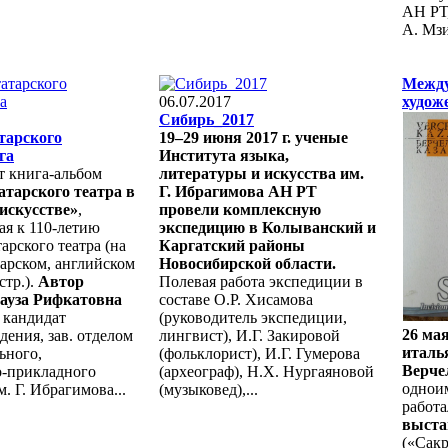
АН РТ,
А. Мзи
Межд
06.07.2017
худож
Сибирь_2017
тарского
19–29 июня 2017 г. ученые
га
Института языка,
т книга-альбом
литературы и искусства им.
атарского театра в
Г. Ибрагимова АН РТ
искусстве»
,
провели комплексную
ая к 110-летию
экспедицию в Колыванский и
арского театра (на
Каргатский районы
тарском, английском
Новосибирской области.
стр.).
Автор
Полевая работа экспедиции в
Рауза Рифкатовна
составе О.Р. Хисамова
, кандидат
(руководитель экспедиции,
26 мая
дения, зав. отделом
лингвист), И.Г. Закировой
италь
ьного,
(фольклорист), И.Г. Гумерова
Верче
о-прикладного
(археограф), Н.Х. Нургаяновой
однои
. Г. Ибрагимова...
(музыковед),...
работ
выста
(«Сакр