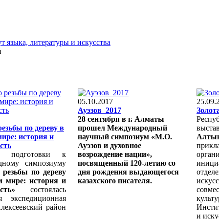
т языка, литературы и искусства
и
05.10.2017
25.09.
Ауэзов_2017
Золот
28 сентября в г. Алматы
Респу
резьбы по дереву в
прошел Международный
выста
ире: история и
научный симпозиум «М.О.
Алты
сть
Ауэзов и духовное
прикла
 подготовки к
возрождение нации»,
орган
дному симпозиуму
посвященный 120-летию со
иници
 резьбы по дереву
дня рождения выдающегося
отдел
м мире: история и
казахского писателя.
искус
ность»
состоялась
совме
ая экспедиционная
культу
Алексеевский район
Инсти
и иску