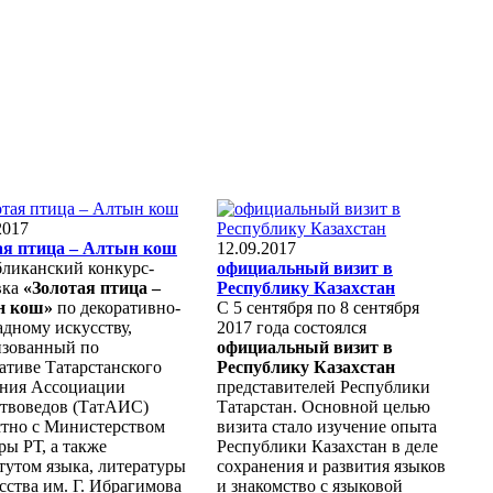
2017
ая птица – Алтын кош
12.09.2017
бликанский конкурс-
официальный визит в
вка
«Золотая птица –
Республику Казахстан
н кош»
по декоративно-
С 5 сентября по 8 сентября
дному искусству,
2017 года состоялся
изованный по
официальный визит в
ативе Татарстанского
Республику Казахстан
ения Ассоциации
представителей Республики
ствоведов (ТатАИС)
Татарстан. Основной целью
стно с Министерством
визита стало изучение опыта
ры РТ, а также
Республики Казахстан в деле
тутом языка, литературы
сохранения и развития языков
сства им. Г. Ибрагимова
и знакомство с языковой