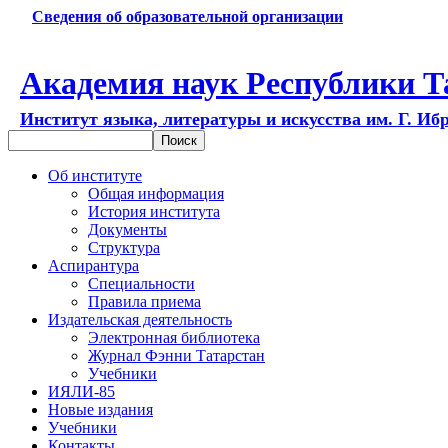
Сведения об образовательной организации
Академия наук Республики Т
Институт языка, литературы и искусства им. Г. Иб
Об институте
Общая информация
История института
Документы
Структура
Аспирантура
Специальности
Правила приема
Издательская деятельность
Электронная библиотека
Журнал Фэнни Татарстан
Учебники
ИЯЛИ-85
Новые издания
Учебники
Контакты