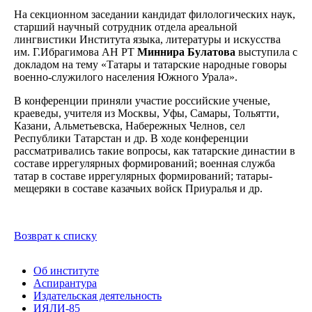
На секционном заседании кандидат филологических наук,
старший научный сотрудник отдела ареальной
лингвистики Института языка, литературы и искусства
им. Г.Ибрагимова АН РТ
Миннира Булатова
выступила с
докладом на тему «Татары и татарские народные говоры
военно-служилого населения Южного Урала».
В конференции приняли участие российские ученые,
краеведы, учителя из Москвы, Уфы, Самары, Тольятти,
Казани, Альметьевска, Набережных Челнов, сел
Республики Татарстан и др. В ходе конференции
рассматривались такие вопросы, как татарские династии в
составе иррегулярных формирований; военная служба
татар в составе иррегулярных формирований; татары-
мещеряки в составе казачьих войск Приуралья и др.
Возврат к списку
Об институте
Аспирантура
Издательская деятельность
ИЯЛИ-85