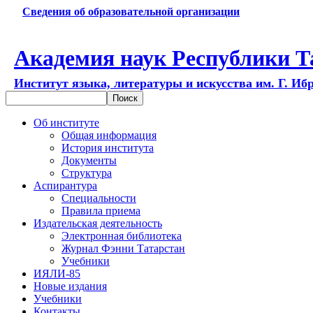
Сведения об образовательной организации
Академия наук Республики Т
Институт языка, литературы и искусства им. Г. Иб
Об институте
Общая информация
История института
Документы
Структура
Аспирантура
Специальности
Правила приема
Издательская деятельность
Электронная библиотека
Журнал Фэнни Татарстан
Учебники
ИЯЛИ-85
Новые издания
Учебники
Контакты