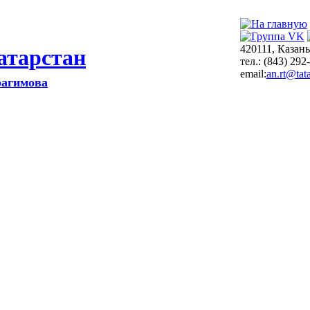
420111, Казань
атарстан
тел.: (843) 292
email:
an.rt@tata
рагимова