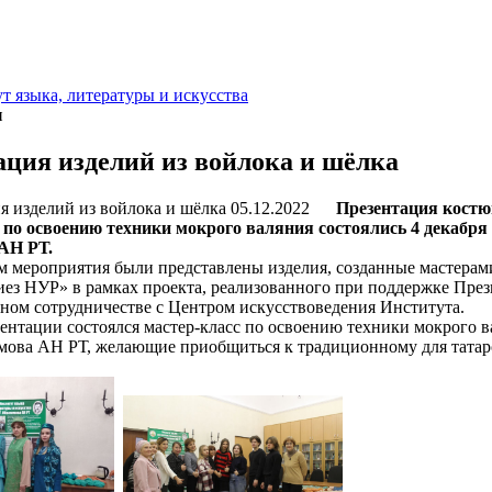
т языка, литературы и искусства
и
ация изделий из войлока и шёлка
05.12.2022
Презентация костюм
 по освоению техники мокрого валяния состоялись 4 декабря 
АН РТ.
ероприятия были представлены изделия, созданные мастерам
иез НУР» в рамках проекта, реализованного при поддержке Пре
есном сотрудничестве с Центром искусствоведения Института.
тации состоялся мастер-класс по освоению техники мокрого в
имова АН РТ, желающие приобщиться к традиционному для татарс