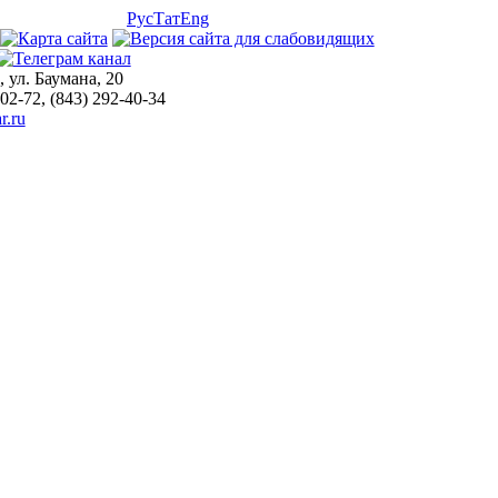
Рус
Тат
Eng
, ул. Баумана, 20
-02-72, (843) 292-40-34
r.ru