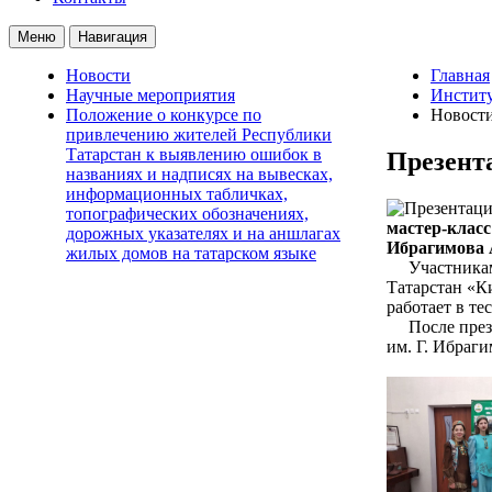
Меню
Навигация
Новости
Главная
Научные мероприятия
Институ
Положение о конкурсе по
Новост
привлечению жителей Республики
Татарстан к выявлению ошибок в
Презент
названиях и надписях на вывесках,
информационных табличках,
топографических обозначениях,
мастер-класс
дорожных указателях и на аншлагах
Ибрагимова 
жилых домов на татарском языке
Участникам м
Татарстан «К
работает в т
После презен
им. Г. Ибраг