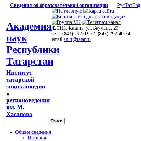
Сведения об образовательной организации
Рус
Тат
Eng
Академия
420111, Казань, ул. Баумана, 20
тел.: (843) 292-02-72, (843) 292-40-34
наук
email:
an.rt@tatar.ru
Республики
Татарстан
Институт
татарской
энциклопедии
и
регионоведения
им. М.
Хасанова
Общие сведения
История