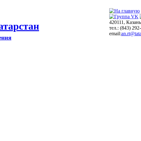
420111, Казань
атарстан
тел.: (843) 292
email:
an.rt@tata
ения