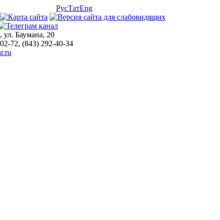
Рус
Тат
Eng
, ул. Баумана, 20
-02-72, (843) 292-40-34
r.ru