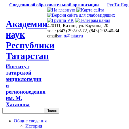
Сведения об образовательной организации
Рус
Тат
Eng
Академия
420111, Казань, ул. Баумана, 20
тел.: (843) 292-02-72, (843) 292-40-34
наук
email:
an.rt@tatar.ru
Республики
Татарстан
Институт
татарской
энциклопедии
и
регионоведения
им. М.
Хасанова
Общие сведения
История